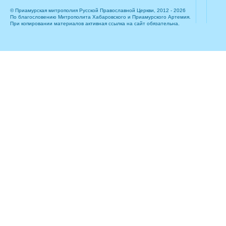
© Приамурская митрополия Русской Православной Церкви, 2012 - 2026
По благословению Митрополита Хабаровского и Приамурского Артемия.
При копировании материалов активная ссылка на сайт обязательна.