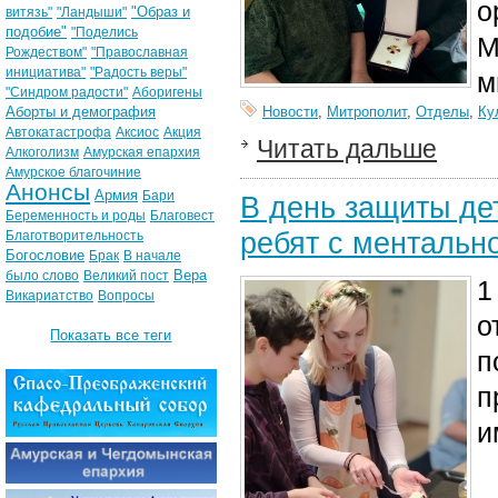
о
"Образ и
витязь"
"Ландыши"
подобие"
"Поделись
М
Рождеством"
"Православная
инициатива"
"Радость веры"
м
"Синдром радости"
Аборигены
Аборты и демография
Новости
,
Митрополит
,
Отделы
,
Ку
Автокатастрофа
Аксиос
Акция
Читать дальше
Алкоголизм
Амурская епархия
Амурское благочиние
Анонсы
Армия
Бари
В день защиты де
Беременность и роды
Благовест
ребят с ментальн
Благотворительность
Богословие
Брак
В начале
Вера
было слово
Великий пост
1
Викариатство
Вопросы
о
Показать все теги
п
п
и