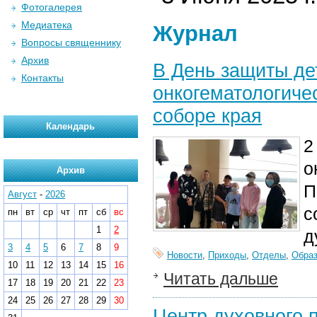
Фотогалерея
Медиатека
Журнал
Вопросы священнику
Архив
В День защиты дет
Контакты
онкогематологиче
соборе края
Календарь
о
Архив
П
Август
-
2026
с
пн
вт
ср
чт
пт
сб
вс
1
2
д
3
4
5
6
7
8
9
Новости
,
Приходы
,
Отделы
,
Образ
10
11
12
13
14
15
16
Читать дальше
17
18
19
20
21
22
23
24
25
26
27
28
29
30
Центр духовного 