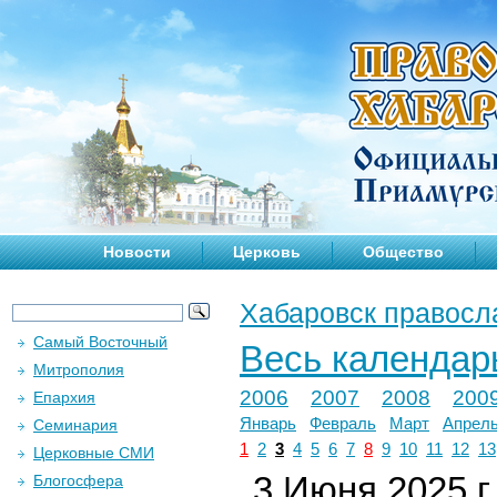
Новости
Церковь
Общество
Хабаровск правосл
Самый Восточный
Весь календар
Митрополия
2006
2007
2008
200
Епархия
Январь
Февраль
Март
Апрел
Семинария
1
2
3
4
5
6
7
8
9
10
11
12
13
Церковные СМИ
3 Июня 2025 г.
Блогосфера