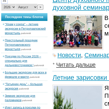
31
духовной семинар
>
В
Последние темы блогов
с
“Храм у озера” – летние
экскурсии в Петропавловский
м
монастырь
palomnik
Престольный праздник
Петропавловского
монастыря
palomnik
Новости
,
Семина
Поездки по России 2026 –
специально для
Читать дальше
дальневосточников !
palomnik
Большие экскурсии для всех в
Летние зарисовки
феврале и марте
palomnik
“Татьянин день” – большая
Я
экскурсия
palomnik
П
Зимние экскурсии для
паломников
palomnik
с
Идет запись в поездки по