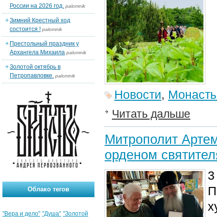
России на 2026 год.
palomnik
Зимний Крестный ход
состоится !
palomnik
Престольный праздник у
Архангела Михаила
palomnik
Золотой октябрь в
Петропавловке.
palomnik
Новости
,
Монаст
Читать дальше
Митрополит Арте
орденом святител
3
П
Облако тегов
х
"Вера и дело"
"Душа"
"Золотой