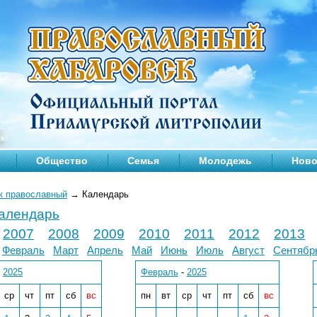
Общество
Семья
Молодежь
Ново
к православный
→
Календарь
календарь
2007
2008
2009
2010
2011
2012
2013
Февраль
Март
Апрель
Май
Июнь
Июль
Август
Сентябр
-
2025
Февраль
-
2025
ср
чт
пт
сб
вс
пн
вт
ср
чт
пт
сб
вс