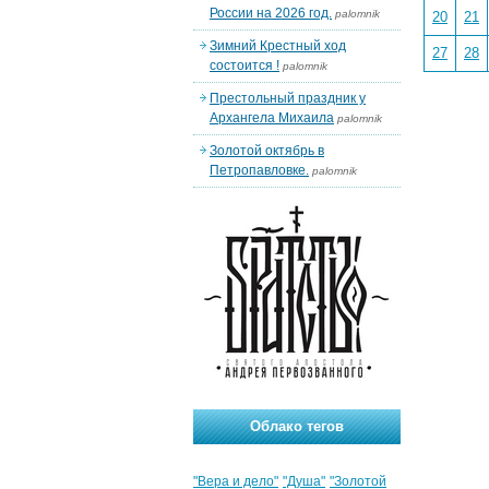
России на 2026 год.
palomnik
20
21
Зимний Крестный ход
27
28
состоится !
palomnik
Престольный праздник у
Архангела Михаила
palomnik
Золотой октябрь в
Петропавловке.
palomnik
Облако тегов
"Вера и дело"
"Душа"
"Золотой