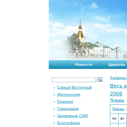
Новости
Церковь
Хабаровс
Весь 
Самый Восточный
2006
Митрополия
Январь
Епархия
Семинария
Январь
Церковные СМИ
пн
вт
Блогосфера