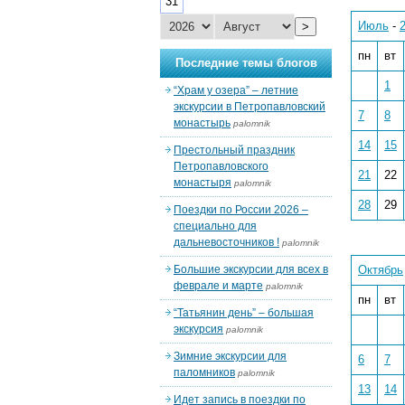
31
Июль
-
>
пн
вт
Последние темы блогов
1
“Храм у озера” – летние
экскурсии в Петропавловский
7
8
монастырь
palomnik
14
15
Престольный праздник
Петропавловского
21
22
монастыря
palomnik
28
29
Поездки по России 2026 –
специально для
дальневосточников !
palomnik
Большие экскурсии для всех в
Октябрь
феврале и марте
palomnik
пн
вт
“Татьянин день” – большая
экскурсия
palomnik
Зимние экскурсии для
6
7
паломников
palomnik
13
14
Идет запись в поездки по