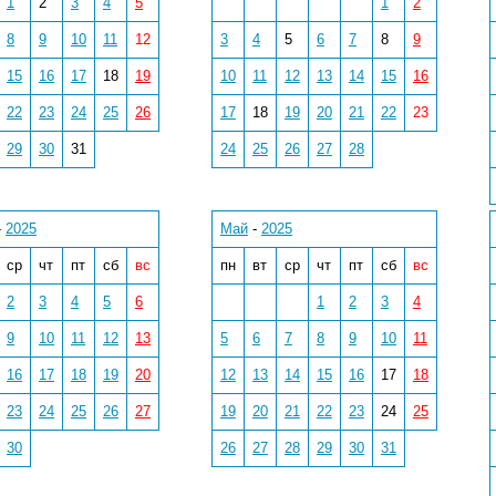
1
2
3
4
5
1
2
8
9
10
11
12
3
4
5
6
7
8
9
15
16
17
18
19
10
11
12
13
14
15
16
22
23
24
25
26
17
18
19
20
21
22
23
29
30
31
24
25
26
27
28
-
2025
Май
-
2025
ср
чт
пт
сб
вс
пн
вт
ср
чт
пт
сб
вс
2
3
4
5
6
1
2
3
4
9
10
11
12
13
5
6
7
8
9
10
11
16
17
18
19
20
12
13
14
15
16
17
18
23
24
25
26
27
19
20
21
22
23
24
25
30
26
27
28
29
30
31