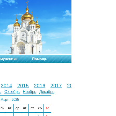
мученики
Помощь
2014
2015
2016
2017
2018
2019
2020
ь
Октябрь
Ноябрь
Декабрь
Март
-
2025
пн
вт
ср
чт
пт
сб
вс