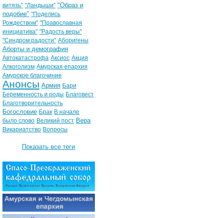
"Образ и
витязь"
"Ландыши"
подобие"
"Поделись
Рождеством"
"Православная
инициатива"
"Радость веры"
"Синдром радости"
Аборигены
Аборты и демография
Автокатастрофа
Аксиос
Акция
Алкоголизм
Амурская епархия
Амурское благочиние
Анонсы
Армия
Бари
Беременность и роды
Благовест
Благотворительность
Богословие
Брак
В начале
Вера
было слово
Великий пост
Викариатство
Вопросы
Показать все теги