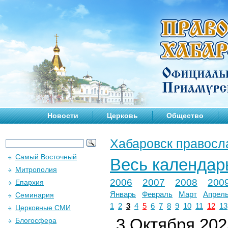
Новости
Церковь
Общество
Хабаровск правосл
Самый Восточный
Весь календар
Митрополия
2006
2007
2008
200
Епархия
Январь
Февраль
Март
Апрел
Семинария
1
2
3
4
5
6
7
8
9
10
11
12
13
Церковные СМИ
3 Октября 2025
Блогосфера