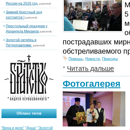
М
России на 2026 год.
palomnik
5
Зимний Крестный ход
состоится !
palomnik
м
Престольный праздник у
о
Архангела Михаила
palomnik
пострадавших мирн
Золотой октябрь в
Петропавловке.
palomnik
обстреливаемого п
Помощь
,
Новости
,
Приходы
Читать дальше
Фотогалерея
Облако тегов
"Вера и дело"
"Душа"
"Золотой