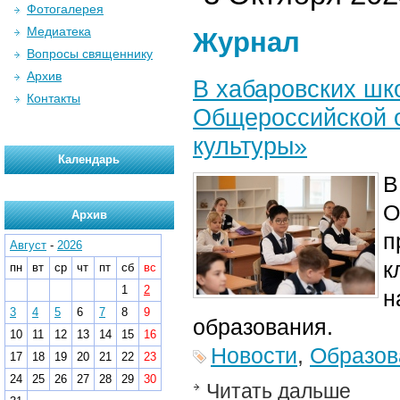
Фотогалерея
Медиатека
Журнал
Вопросы священнику
Архив
В хабаровских шк
Контакты
Общероссийской 
культуры»
Календарь
В
О
Архив
п
Август
-
2026
к
пн
вт
ср
чт
пт
сб
вс
1
2
н
3
4
5
6
7
8
9
образования.
10
11
12
13
14
15
16
Новости
,
Образов
17
18
19
20
21
22
23
24
25
26
27
28
29
30
Читать дальше