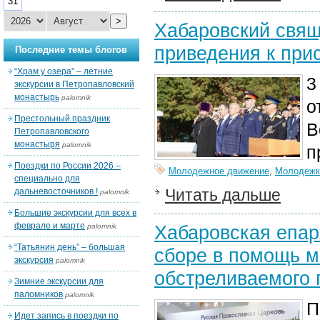
31
>
Хабаровский свящ
приведения к при
Последние темы блогов
“Храм у озера” – летние
3
экскурсии в Петропавловский
монастырь
palomnik
о
Престольный праздник
В
Петропавловского
монастыря
palomnik
п
Поездки по России 2026 –
Молодежное движение
,
Молодежк
специально для
Читать дальше
дальневосточников !
palomnik
Большие экскурсии для всех в
феврале и марте
Хабаровская епар
palomnik
“Татьянин день” – большая
сборе в помощь м
экскурсия
palomnik
обстреливаемого 
Зимние экскурсии для
паломников
palomnik
П
Идет запись в поездки по