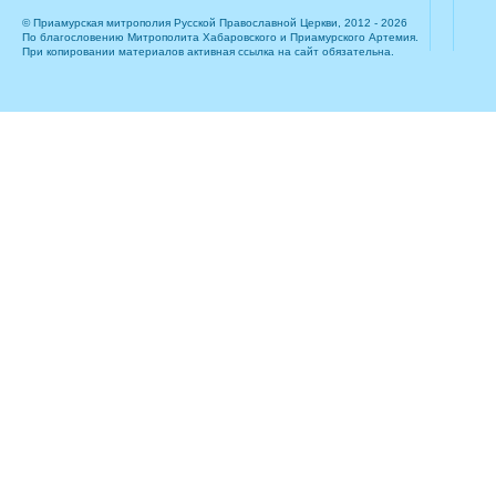
© Приамурская митрополия Русской Православной Церкви, 2012 - 2026
По благословению Митрополита Хабаровского и Приамурского Артемия.
При копировании материалов активная ссылка на сайт обязательна.