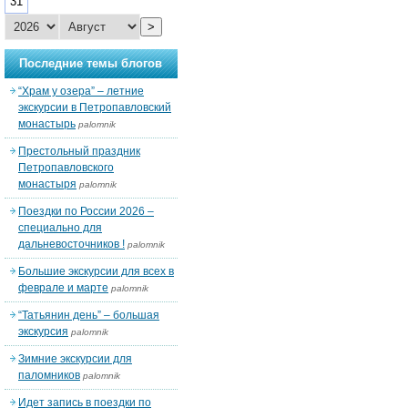
31
>
Последние темы блогов
“Храм у озера” – летние
экскурсии в Петропавловский
монастырь
palomnik
Престольный праздник
Петропавловского
монастыря
palomnik
Поездки по России 2026 –
специально для
дальневосточников !
palomnik
Большие экскурсии для всех в
феврале и марте
palomnik
“Татьянин день” – большая
экскурсия
palomnik
Зимние экскурсии для
паломников
palomnik
Идет запись в поездки по