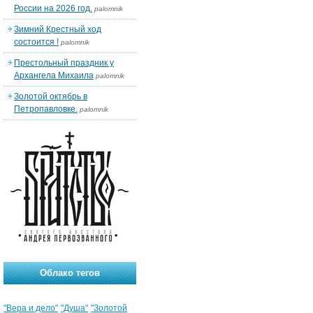
России на 2026 год.
palomnik
Зимний Крестный ход
состоится !
palomnik
Престольный праздник у
Архангела Михаила
palomnik
Золотой октябрь в
Петропавловке.
palomnik
Облако тегов
"Вера и дело"
"Душа"
"Золотой