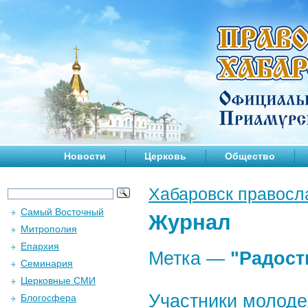
Новости
Церковь
Общество
Хабаровск правосл
Самый Восточный
Журнал
Митрополия
Епархия
Метка —
"Радост
Семинария
Церковные СМИ
Участники молод
Блогосфера