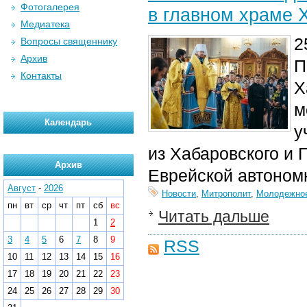
Фотогалерея
в главном храме 
Медиатека
2
Вопросы священнику
Архив
П
Контакты
Х
м
Календарь
у
из Хабаровского и 
Архив
Еврейской автоном
Август
-
2026
Новости
,
Митрополит
,
Молодежно
пн
вт
ср
чт
пт
сб
вс
Читать дальше
1
2
3
4
5
6
7
8
9
RSS
10
11
12
13
14
15
16
17
18
19
20
21
22
23
24
25
26
27
28
29
30