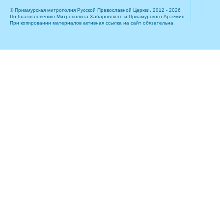
© Приамурская митрополия Русской Православной Церкви, 2012 - 2026
По благословению Митрополита Хабаровского и Приамурского Артемия.
При копировании материалов активная ссылка на сайт обязательна.