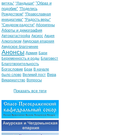
"Образ и
витязь"
"Ландыши"
подобие"
"Поделись
Рождеством"
"Православная
инициатива"
"Радость веры"
"Синдром радости"
Аборигены
Аборты и демография
Автокатастрофа
Аксиос
Акция
Алкоголизм
Амурская епархия
Амурское благочиние
Анонсы
Армия
Бари
Беременность и роды
Благовест
Благотворительность
Богословие
Брак
В начале
Вера
было слово
Великий пост
Викариатство
Вопросы
Показать все теги