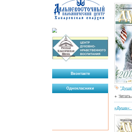
Вконтакте
Однокласники
"Душа
Читать
«Душа»: 