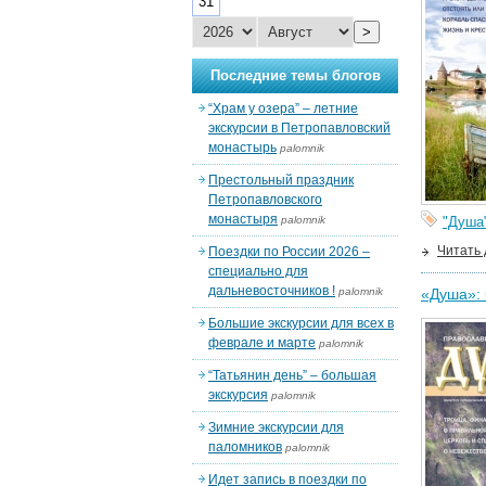
31
>
Последние темы блогов
“Храм у озера” – летние
экскурсии в Петропавловский
монастырь
palomnik
Престольный праздник
Петропавловского
монастыря
palomnik
"Душа
Читать
Поездки по России 2026 –
специально для
дальневосточников !
palomnik
«Душа»: 
Большие экскурсии для всех в
феврале и марте
palomnik
“Татьянин день” – большая
экскурсия
palomnik
Зимние экскурсии для
паломников
palomnik
Идет запись в поездки по