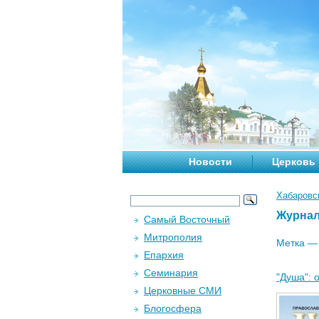
Новости
Церковь
Хабаровс
Журна
Самый Восточный
Митрополия
Метка 
Епархия
Семинария
"Душа": 
Церковные СМИ
Блогосфера