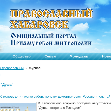
Общество
Семья
Молодежь
Ново
к православный
→
Журнал
л
—
"Душа"
.
об исповеди и чистке зубов, почему демонизируют Россию и как най
В Хабаровскую епархию поступил августовски
"Душа - встреча с Господом".