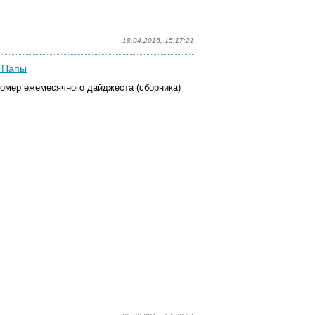
18.04.2016, 15:17:21
и Папы
омер ежемесячного дайджеста (сборника)