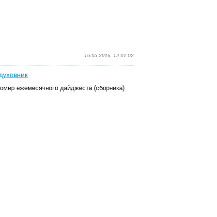
16.05.2016, 12:01:02
 духовник
омер ежемесячного дайджеста (сборника)