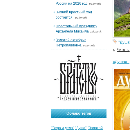
России на 2026 год.
palomnik
Зимний Крестный ход
состоится !
palomnik
Престольный праздник у
Архангела Михаила
palomnik
Золотой октябрь в
"Душа
Петропавловке.
palomnik
Читать
«Душа»: 
Облако тегов
"Вера и дело"
"Душа"
"Золотой