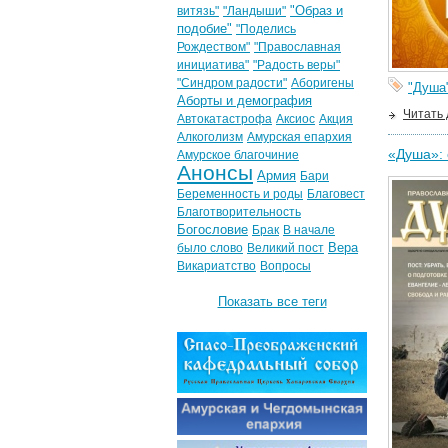
"Образ и
витязь"
"Ландыши"
подобие"
"Поделись
Рождеством"
"Православная
инициатива"
"Радость веры"
"Синдром радости"
Аборигены
"Душа
Аборты и демография
Читать
Автокатастрофа
Аксиос
Акция
Алкоголизм
Амурская епархия
«Душа»: 
Амурское благочиние
Анонсы
Армия
Бари
Беременность и роды
Благовест
Благотворительность
Богословие
Брак
В начале
Вера
было слово
Великий пост
Викариатство
Вопросы
Показать все теги