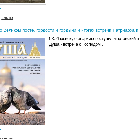
"
 дальше
о Великом посте, гордости и гордыни и итогах встречи Патриарха 
В Хабаровскую епархию поступил мартовский н
"Душа - встреча с Господом".
"