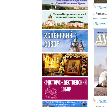
"Душа
Читать
«Душа»: 
"Душа