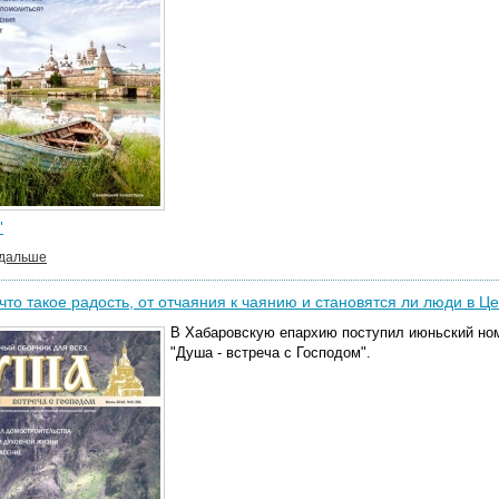
"
 дальше
что такое радость, от отчаяния к чаянию и становятся ли люди в Ц
В Хабаровскую епархию поступил июньский ном
"Душа - встреча с Господом".