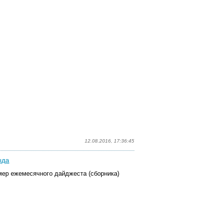
12.08.2016, 17:36:45
ыда
ер ежемесячного дайджеста (сборника)