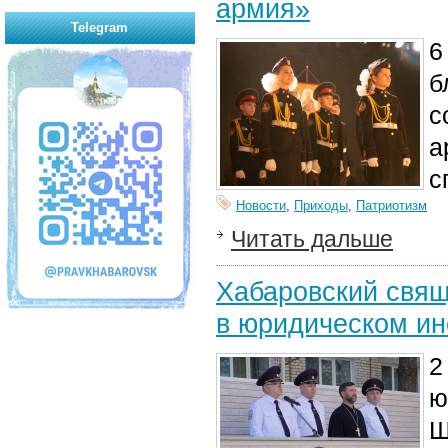
армия»
Telegram
6
б
с
а
с
Новости
,
Приходы
,
Патриотизм
Читать дальше
Хабаровский свящ
в юридическом ин
2
ю
Ш