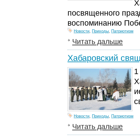
Х
посвященного праз
воспоминанию Побе
Новости
,
Приходы
,
Патриотизм
Читать дальше
Хабаровский свящ
1
Х
и
с
Новости
,
Приходы
,
Патриотизм
Читать дальше