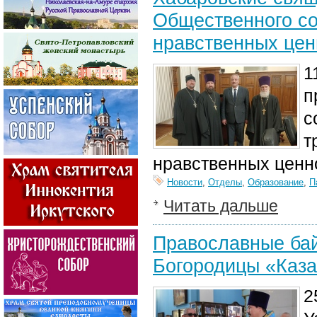
Общественного со
нравственных цен
1
п
с
т
нравственных ценно
Новости
,
Отделы
,
Образование
,
П
Читать дальше
Православные бай
Богородицы «Каза
2