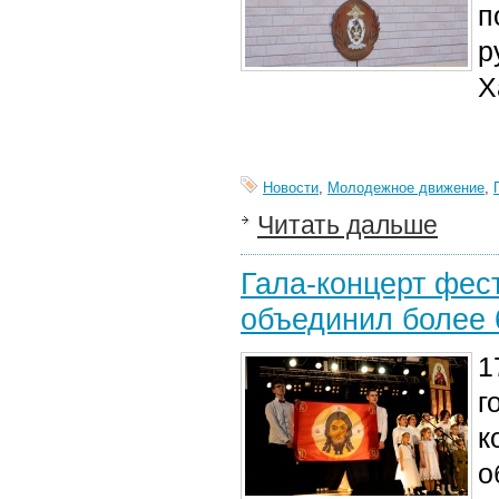
п
р
Х
Новости
,
Молодежное движение
,
Читать дальше
Гала-концерт фес
объединил более 
1
г
к
о