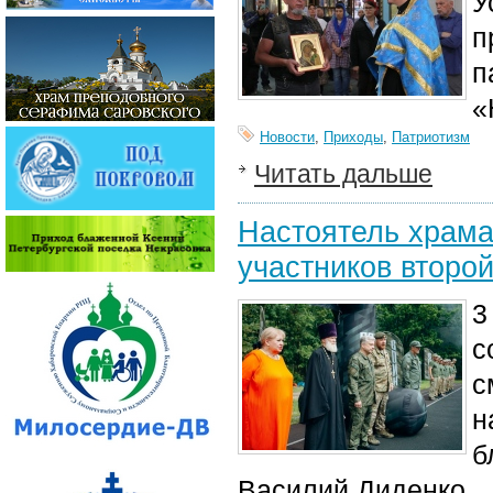
У
п
п
«
Новости
,
Приходы
,
Патриотизм
Читать дальше
Настоятель храма
участников второ
3
с
с
н
б
Василий Диденко.