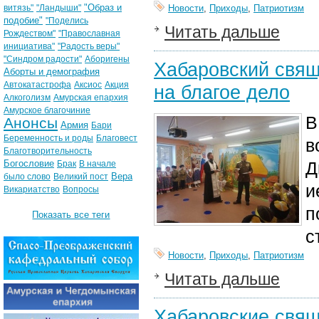
"Образ и
витязь"
"Ландыши"
Новости
,
Приходы
,
Патриотизм
подобие"
"Поделись
Читать дальше
Рождеством"
"Православная
инициатива"
"Радость веры"
"Синдром радости"
Аборигены
Хабаровский свящ
Аборты и демография
Автокатастрофа
Аксиос
Акция
на благое дело
Алкоголизм
Амурская епархия
Амурское благочиние
В
Анонсы
Армия
Бари
Беременность и роды
Благовест
в
Благотворительность
Богословие
Д
Брак
В начале
Вера
было слово
Великий пост
и
Викариатство
Вопросы
п
Показать все теги
с
Новости
,
Приходы
,
Патриотизм
Читать дальше
Хабаровские свящ