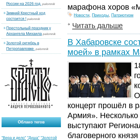
России на 2026 год.
palomnik
марафона хоров «
Зимний Крестный ход
Новости
,
Приходы
,
Патриотизм
состоится !
palomnik
Читать дальше
Престольный праздник у
Архангела Михаила
palomnik
В Хабаровске сос
Золотой октябрь в
Петропавловке.
palomnik
моей» в рамках 
1
г
к
О
концерт прошёл в 
Армия». Несколько
Облако тегов
выступают Регионал
благоверного князя
"Вера и дело"
"Душа"
"Золотой