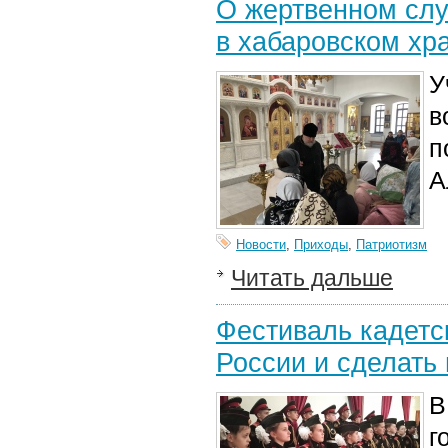
О жертвенном слу
в хабаровском хр
У
в
п
А
Новости
,
Приходы
,
Патриотизм
Читать дальше
Фестиваль кадетск
России и сделать 
В
г