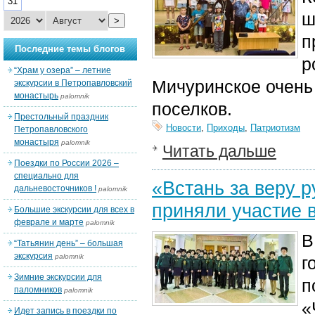
31
ш
>
п
Последние темы блогов
р
“Храм у озера” – летние
Мичуринское очень 
экскурсии в Петропавловский
монастырь
palomnik
поселков.
Престольный праздник
Новости
,
Приходы
,
Патриотизм
Петропавловского
монастыря
palomnik
Читать дальше
Поездки по России 2026 –
специально для
«Встань за веру 
дальневосточников !
palomnik
приняли участие 
Большие экскурсии для всех в
феврале и марте
palomnik
В
“Татьянин день” – большая
экскурсия
palomnik
г
Зимние экскурсии для
п
паломников
palomnik
«
Идет запись в поездки по