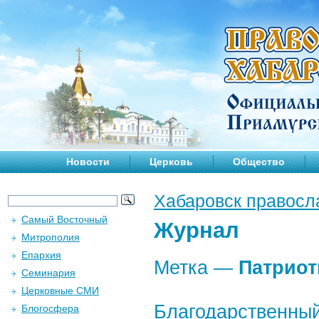
Новости
Церковь
Общество
Хабаровск правосл
Самый Восточный
Журнал
Митрополия
Епархия
Метка —
Патриот
Семинария
Церковные СМИ
Благодарственный
Блогосфера