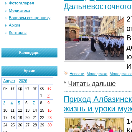
Фотогалерея
Дальневосточного
Медиатека
2
Вопросы священнику
Архив
о
Контакты
В
д
Календарь
ю
И
Архив
Новости
,
Молодежка
,
Молодежное
Август
-
2026
Читать дальше
пн
вт
ср
чт
пт
сб
вс
1
2
Приход Албазинск
3
4
5
6
7
8
9
жизнь и уроки му
10
11
12
13
14
15
16
17
18
19
20
21
22
23
1
24
25
26
27
28
29
30
К