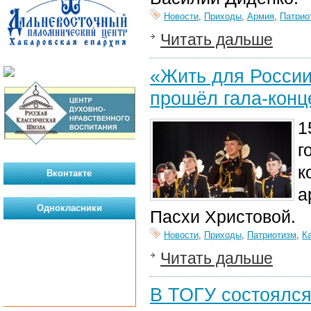
Новости
,
Приходы
,
Армия
,
Патрио
Читать дальше
«Жить для России
прошёл гала-конц
1
г
к
Вконтакте
а
Однокласники
Пасхи Христовой.
Новости
,
Приходы
,
Патриотизм
,
К
Читать дальше
В ТОГУ состоялся