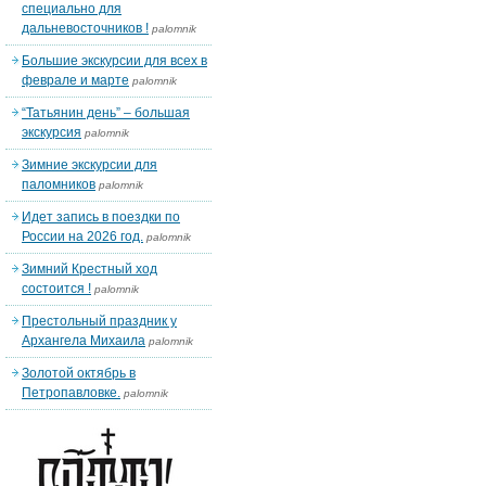
специально для
дальневосточников !
palomnik
Большие экскурсии для всех в
феврале и марте
palomnik
“Татьянин день” – большая
экскурсия
palomnik
Зимние экскурсии для
паломников
palomnik
Идет запись в поездки по
России на 2026 год.
palomnik
Зимний Крестный ход
состоится !
palomnik
Престольный праздник у
Архангела Михаила
palomnik
Золотой октябрь в
Петропавловке.
palomnik