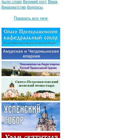
Вера
было слово
Великий пост
Викариатство
Вопросы
Показать все теги