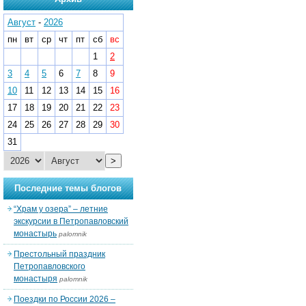
Август
-
2026
пн
вт
ср
чт
пт
сб
вс
1
2
3
4
5
6
7
8
9
10
11
12
13
14
15
16
17
18
19
20
21
22
23
24
25
26
27
28
29
30
31
>
Последние темы блогов
“Храм у озера” – летние
экскурсии в Петропавловский
монастырь
palomnik
Престольный праздник
Петропавловского
монастыря
palomnik
Поездки по России 2026 –