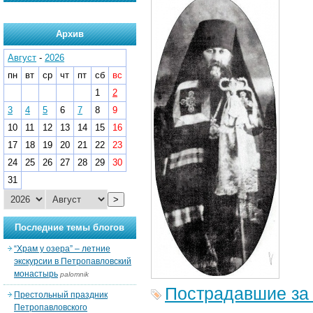
Архив
Август
-
2026
пн
вт
ср
чт
пт
сб
вс
1
2
3
4
5
6
7
8
9
10
11
12
13
14
15
16
17
18
19
20
21
22
23
24
25
26
27
28
29
30
31
>
Последние темы блогов
“Храм у озера” – летние
экскурсии в Петропавловский
монастырь
palomnik
Пострадавшие за
Престольный праздник
Петропавловского