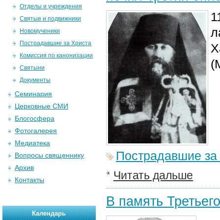
Отделы и учреждения
1
Святые и подвижники
л
Новомученики
Пострадавшие за Христа
Х
Комиссия по канонизации
(
Святыни
Документы
Семинария
Церковные СМИ
Блогосфера
Фотогалерея
Медиатека
Пострадавшие за
Вопросы священнику
Архив
Читать дальше
Контакты
В память Третьего
Календарь