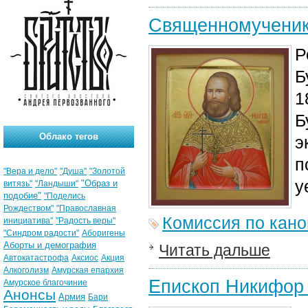
Священномученик
Р
Б
1
Б
Облако тегов
э
п
"Вера и дело"
"Душа"
"Золотой
у
"Образ и
витязь"
"Ландыши"
подобие"
"Поделись
Рождеством"
"Православная
Комиссия по кан
инициатива"
"Радость веры"
"Синдром радости"
Аборигены
Аборты и демография
Читать дальше
Автокатастрофа
Аксиос
Акция
Алкоголизм
Амурская епархия
Епископ Никифор
Амурское благочиние
Анонсы
Армия
Бари