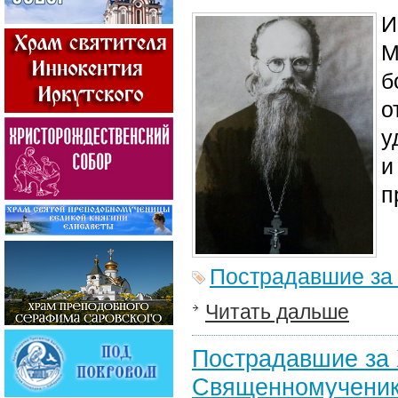
И
М
б
о
у
и
п
Пострадавшие за
Читать дальше
Пострадавшие за 
Священномученик