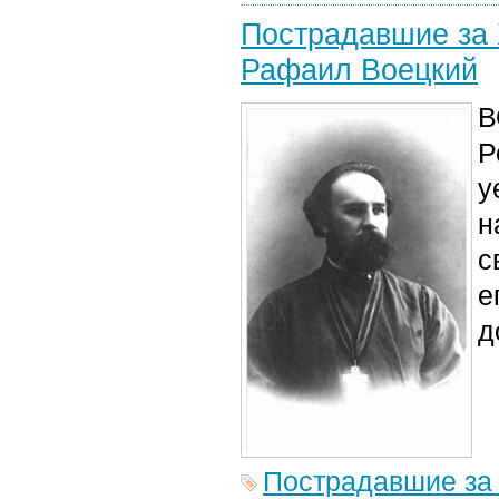
Пострадавшие за 
Рафаил Воецкий
В
Р
у
н
с
е
д
Пострадавшие за