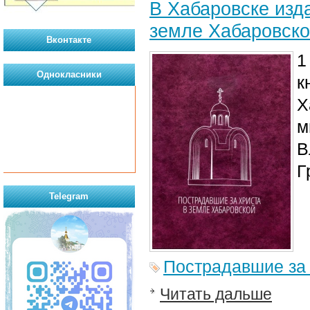
В Хабаровске изд
земле Хабаровск
Вконтакте
1
Однокласники
к
Х
м
В
Г
Telegram
Пострадавшие за
Читать дальше