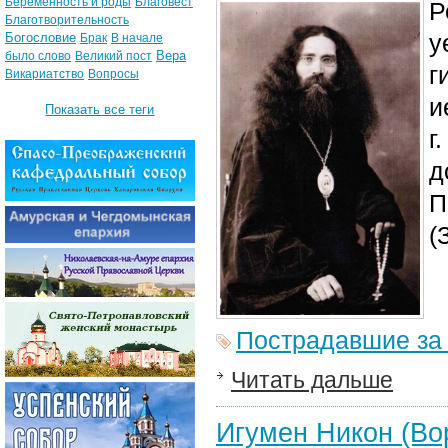
Беременность и роды
Благовест
Р
Благотворительность
у
Богословие
Брак
В начале
Вера
было слово
Великий пост
г
Викариатство
Вопросы
и
Показать все теги
г
д
П
(
Пострадавшие за
Читать дальше
Игумен Никон (Во