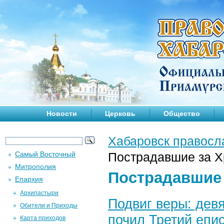
Новости
Церковь
Общество
Хабаровск правосл
Самый Восточный
Пострадавшие за Х
Митрополия
Пострадавшие 
Епархия
Архипастыри
Подвиг веры: девя
Обители и Приходы
почил Третий епи
Карта приходов