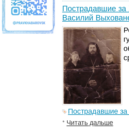
Пострадавшие за 
Василий Выхованец
Р
г
о
с
Пострадавшие за
Читать дальше