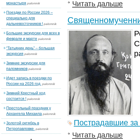
Читать дальше
монастыря
palomnik
Поездки по России 2026 –
Священномученник
специально для
дальневосточников !
palomnik
Р
Большие экскурсии для всех в
феврале и марте
palomnik
С
“Татьянин день” – большая
р
экскурсия
palomnik
Зимние экскурсии для
паломников
palomnik
Идет запись в поездки по
России на 2026 год.
palomnik
Зимний Крестный ход
состоится !
palomnik
Престольный праздник у
Архангела Михаила
palomnik
Пострадавшие за
Золотой октябрь в
Петропавловке.
palomnik
Читать дальше