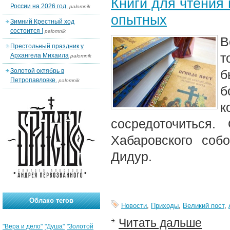
Книги для чтения
России на 2026 год.
palomnik
опытных
Зимний Крестный ход
состоится !
palomnik
В
Престольный праздник у
т
Архангела Михаила
palomnik
Золотой октябрь в
б
Петропавловке.
palomnik
б
к
сосредоточиться.
Хабаровского со
Дидур.
Облако тегов
Новости
,
Приходы
,
Великий пост
,
Читать дальше
"Вера и дело"
"Душа"
"Золотой