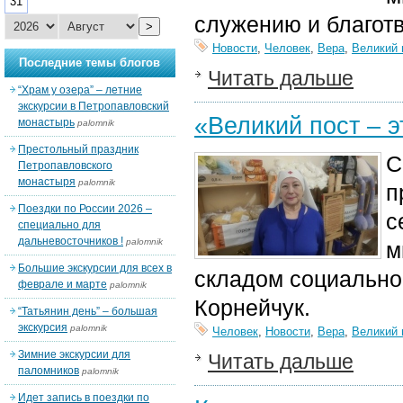
31
служению и благот
>
Новости
,
Человек
,
Вера
,
Великий 
Последние темы блогов
Читать дальше
“Храм у озера” – летние
экскурсии в Петропавловский
«Великий пост – 
монастырь
palomnik
Престольный праздник
С
Петропавловского
монастыря
palomnik
п
Поездки по России 2026 –
с
специально для
дальневосточников !
palomnik
м
Большие экскурсии для всех в
складом социально
феврале и марте
palomnik
Корнейчук.
“Татьянин день” – большая
экскурсия
palomnik
Человек
,
Новости
,
Вера
,
Великий 
Зимние экскурсии для
Читать дальше
паломников
palomnik
Идет запись в поездки по