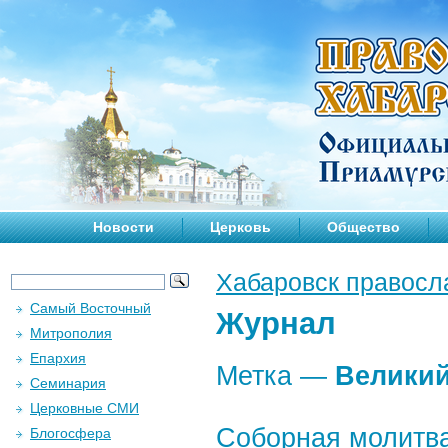
Новости
Церковь
Общество
Хабаровск правосл
Самый Восточный
Журнал
Митрополия
Епархия
Метка —
Великий
Семинария
Церковные СМИ
Соборная молитв
Блогосфера