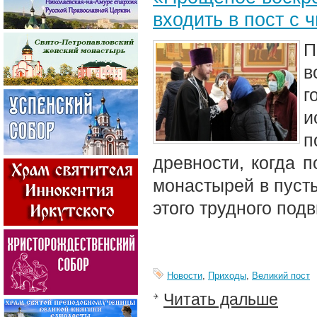
входить в пост с
П
в
г
и
п
древности, когда п
монастырей в пусты
этого трудного под
Новости
,
Приходы
,
Великий пост
Читать дальше