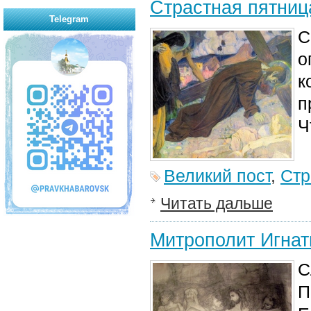
Страстная пятниц
Telegram
С
о
к
п
Ч
Великий пост
,
Стр
Читать дальше
Митрополит Игнат
С
П