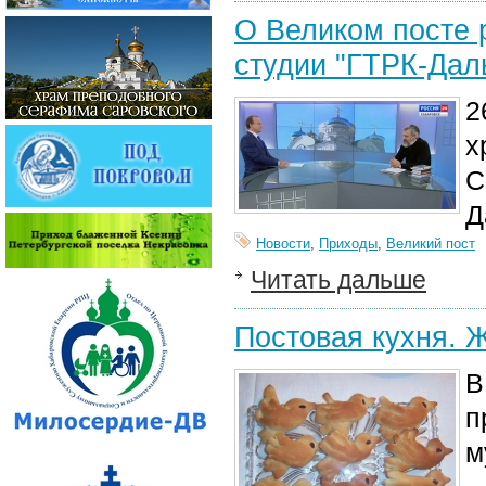
О Великом посте 
студии "ГТРК-Дал
2
х
С
Д
Новости
,
Приходы
,
Великий пост
Читать дальше
Постовая кухня. 
В
п
м