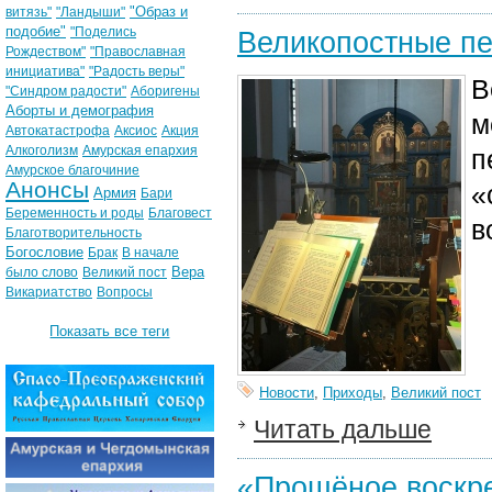
"Образ и
витязь"
"Ландыши"
подобие"
"Поделись
Великопостные пе
Рождеством"
"Православная
инициатива"
"Радость веры"
В
"Синдром радости"
Аборигены
Аборты и демография
м
Автокатастрофа
Аксиос
Акция
Алкоголизм
Амурская епархия
п
Амурское благочиние
Анонсы
«
Армия
Бари
Беременность и роды
Благовест
в
Благотворительность
Богословие
Брак
В начале
Вера
было слово
Великий пост
Викариатство
Вопросы
Показать все теги
Новости
,
Приходы
,
Великий пост
Читать дальше
«Прощёное воскре