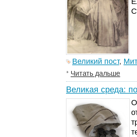
Е
С
Великий пост
,
Мит
Читать дальше
Великая среда: по
О
о
т
т