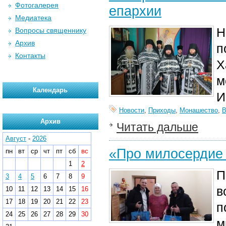
Фотогалерея
епархии
Медиатека
Н
Вопросы священнику
Архив
п
Контакты
Х
м
Календарь
И
Новости
,
Приходы
,
Монашество
,
В
Архив
Читать дальше
Август
-
2026
«Про милосердие я
пн
вт
ср
чт
пт
сб
вс
1
2
П
3
4
5
6
7
8
9
в
10
11
12
13
14
15
16
17
18
19
20
21
22
23
п
24
25
26
27
28
29
30
м