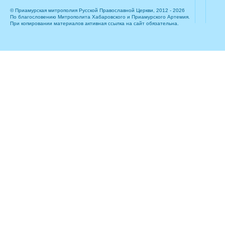
© Приамурская митрополия Русской Православной Церкви, 2012 - 2026
По благословению Митрополита Хабаровского и Приамурского Артемия.
При копировании материалов активная ссылка на сайт обязательна.