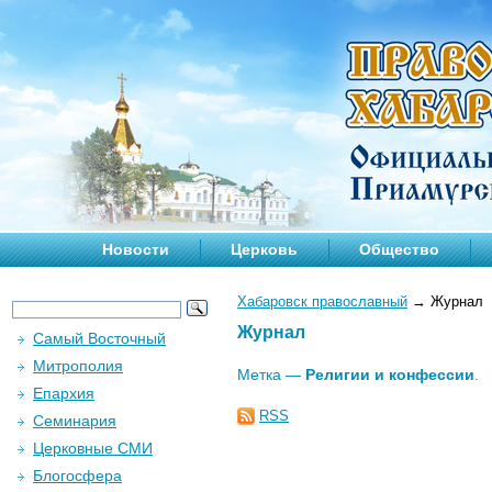
Новости
Церковь
Общество
Хабаровск православный
→
Журнал
Журнал
Самый Восточный
Митрополия
Метка —
Религии и конфессии
.
Епархия
RSS
Семинария
Церковные СМИ
Блогосфера