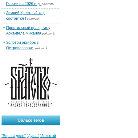
России на 2026 год.
palomnik
Зимний Крестный ход
состоится !
palomnik
Престольный праздник у
Архангела Михаила
palomnik
Золотой октябрь в
Петропавловке.
palomnik
Облако тегов
"Вера и дело"
"Душа"
"Золотой