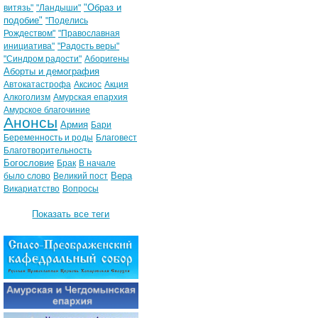
"Образ и
витязь"
"Ландыши"
подобие"
"Поделись
Рождеством"
"Православная
инициатива"
"Радость веры"
"Синдром радости"
Аборигены
Аборты и демография
Автокатастрофа
Аксиос
Акция
Алкоголизм
Амурская епархия
Амурское благочиние
Анонсы
Армия
Бари
Беременность и роды
Благовест
Благотворительность
Богословие
Брак
В начале
Вера
было слово
Великий пост
Викариатство
Вопросы
Показать все теги