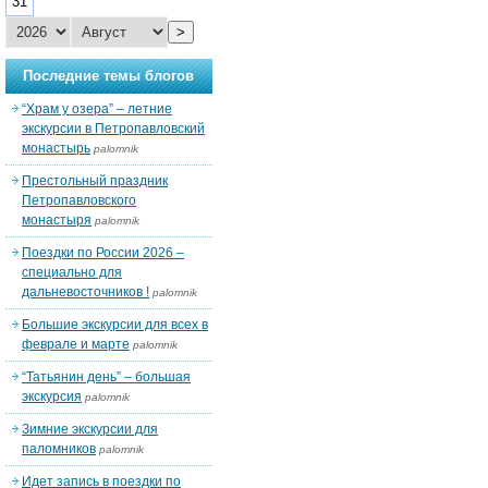
31
>
Последние темы блогов
“Храм у озера” – летние
экскурсии в Петропавловский
монастырь
palomnik
Престольный праздник
Петропавловского
монастыря
palomnik
Поездки по России 2026 –
специально для
дальневосточников !
palomnik
Большие экскурсии для всех в
феврале и марте
palomnik
“Татьянин день” – большая
экскурсия
palomnik
Зимние экскурсии для
паломников
palomnik
Идет запись в поездки по