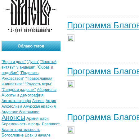
Программа Благо
Облако тегов
"Вера и дело"
"Душа"
"Золотой
"Образ и
витязь"
"Ландыши"
Программа Благо
подобие"
"Поделись
Рождеством"
"Православная
инициатива"
"Радость веры"
"Синдром радости"
Аборигены
Аборты и демография
Автокатастрофа
Аксиос
Акция
Алкоголизм
Амурская епархия
Амурское благочиние
Программа Благо
Анонсы
Армия
Бари
Беременность и роды
Благовест
Благотворительность
Богословие
Брак
В начале