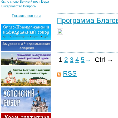
Вера
было слово
Великий пост
Викариатство
Вопросы
Показать все теги
Программа Благо
1
2
3
4
5
→
Ctrl →
RSS