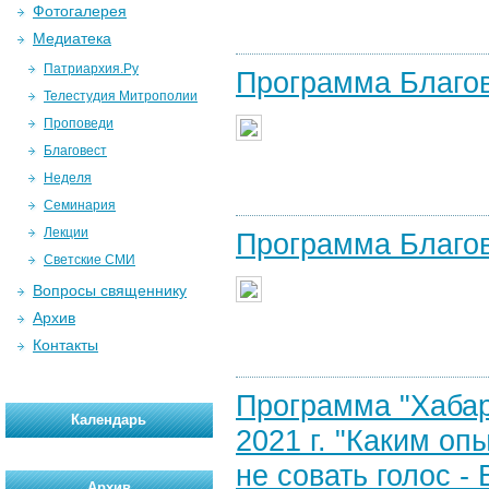
Фотогалерея
Медиатека
Патриархия.Ру
Программа Благов
Телестудия Митрополии
Проповеди
Благовест
Неделя
Семинария
Лекции
Программа Благов
Светские СМИ
Вопросы священнику
Архив
Контакты
Программа "Хабар
Календарь
2021 г. "Каким оп
не совать голос -
Архив