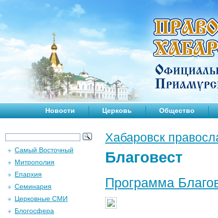
Новости
Церковь
Общество
Хабаровск правосл
Самый Восточный
Благовест
Митрополия
Епархия
Программа Благов
Семинария
Церковные СМИ
Блогосфера