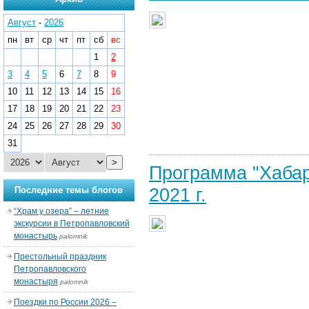
Август
-
2026
пн
вт
ср
чт
пт
сб
вс
1
2
3
4
5
6
7
8
9
10
11
12
13
14
15
16
17
18
19
20
21
22
23
24
25
26
27
28
29
30
31
>
Программа "Хабар
2021 г.
Последние темы блогов
“Храм у озера” – летние
экскурсии в Петропавловский
монастырь
palomnik
Престольный праздник
Петропавловского
монастыря
palomnik
Поездки по России 2026 –