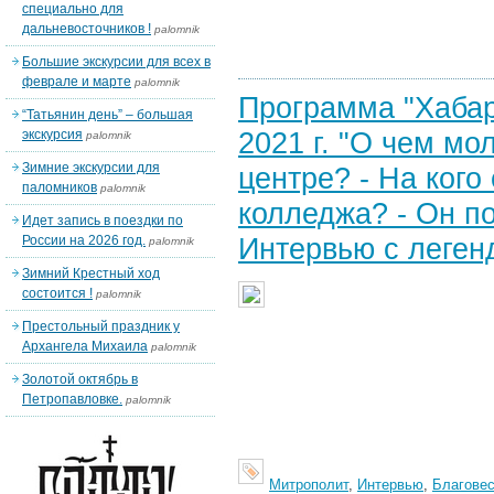
специально для
дальневосточников !
palomnik
Большие экскурсии для всех в
феврале и марте
palomnik
Программа "Хабар
“Татьянин день” – большая
2021 г. "О чем м
экскурсия
palomnik
Зимние экскурсии для
центре? - На кого
паломников
palomnik
колледжа? - Он по
Идет запись в поездки по
Интервью с леге
России на 2026 год.
palomnik
Зимний Крестный ход
состоится !
palomnik
Престольный праздник у
Архангела Михаила
palomnik
Золотой октябрь в
Петропавловке.
palomnik
Митрополит
,
Интервью
,
Благовес