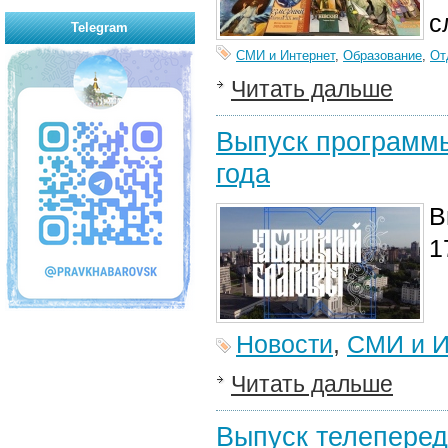
с
Telegram
СМИ и Интернет
,
Образование
,
От
Читать дальше
Выпуск программы
года
В
1
Новости
,
СМИ и И
Читать дальше
Выпуск телеперед