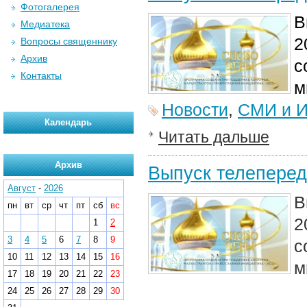
Фотогалерея
В
Медиатека
2
Вопросы священнику
Архив
с
Контакты
м
Новости
,
СМИ и И
Календарь
Читать дальше
Архив
Выпуск телеперед
Август
-
2026
В
пн
вт
ср
чт
пт
сб
вс
2
1
2
3
4
5
6
7
8
9
с
10
11
12
13
14
15
16
м
17
18
19
20
21
22
23
24
25
26
27
28
29
30