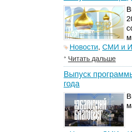
В
2
с
м
Новости
,
СМИ и И
Читать дальше
Выпуск программы
года
В
м