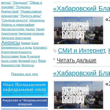
"Образ и
витязь"
"Ландыши"
«Хабаровский Бла
подобие"
"Поделись
Рождеством"
"Православная
инициатива"
"Радость веры"
«
"Синдром радости"
Аборигены
Аборты и демография
Автокатастрофа
Аксиос
Акция
Алкоголизм
Амурская епархия
Амурское благочиние
Анонсы
Армия
Бари
Беременность и роды
Благовест
СМИ и Интернет
,
Благотворительность
Богословие
Брак
В начале
Читать дальше
Вера
было слово
Великий пост
Викариатство
Вопросы
«Хабаровский Бла
Показать все теги
«