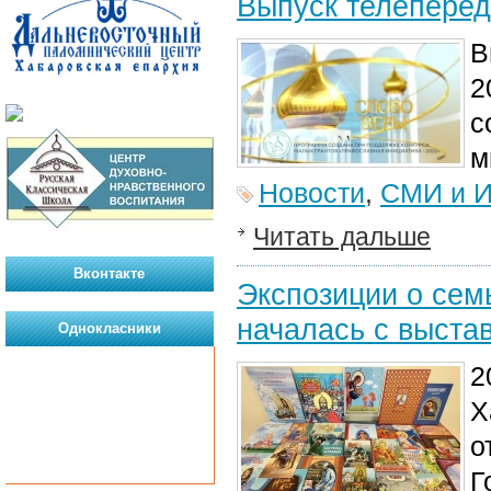
Выпуск телеперед
В
2
с
м
Новости
,
СМИ и И
Читать дальше
Вконтакте
Экспозиции о сем
началась с выста
Однокласники
2
Х
о
Г