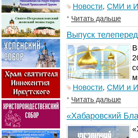
Новости
,
СМИ и И
Читать дальше
Выпуск телеперед
В
2
с
м
Новости
,
СМИ и И
Читать дальше
«Хабаровский Бла
«