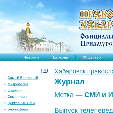
Новости
Церковь
Общество
Хабаровск правосл
Самый Восточный
Журнал
Митрополия
Епархия
Метка —
СМИ и И
Семинария
Церковные СМИ
Выпуск телеперед
Блогосфера