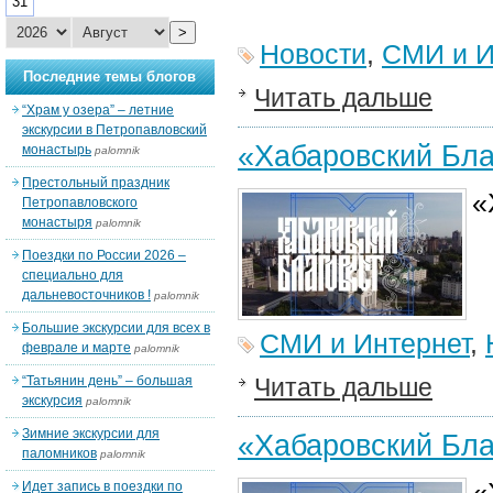
31
>
Новости
,
СМИ и И
Последние темы блогов
Читать дальше
“Храм у озера” – летние
экскурсии в Петропавловский
«Хабаровский Бла
монастырь
palomnik
Престольный праздник
«
Петропавловского
монастыря
palomnik
Поездки по России 2026 –
специально для
дальневосточников !
palomnik
Большие экскурсии для всех в
СМИ и Интернет
,
феврале и марте
palomnik
“Татьянин день” – большая
Читать дальше
экскурсия
palomnik
Зимние экскурсии для
«Хабаровский Бла
паломников
palomnik
«
Идет запись в поездки по