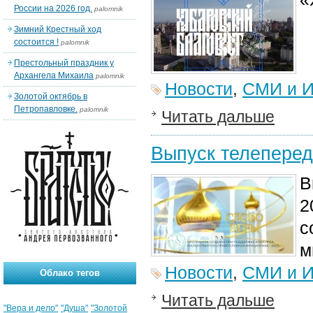
России на 2026 год.
palomnik
Зимний Крестный ход
состоится !
palomnik
Престольный праздник у
Архангела Михаила
palomnik
Новости
,
СМИ и И
Золотой октябрь в
Петропавловке.
palomnik
Читать дальше
Выпуск телеперед
В
2
с
м
Новости
,
СМИ и И
Облако тегов
Читать дальше
"Вера и дело"
"Душа"
"Золотой