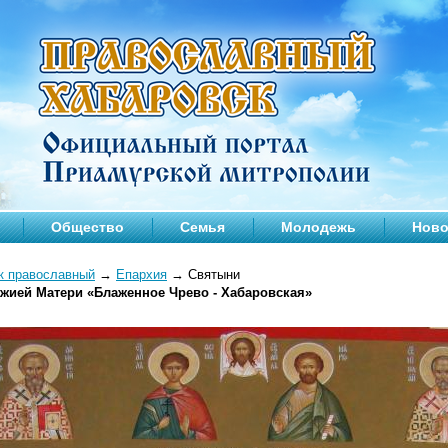
Общество
Семья
Молодежь
Ново
к православный
→
Епархия
→
Святыни
жией Матери «Блаженное Чрево - Хабаровская»