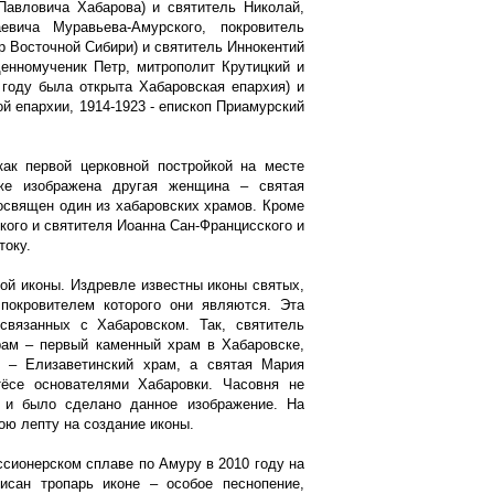
авловича Хабарова) и святитель Николай,
вича Муравьева-Амурского, покровитель
 Восточной Сибири) и святитель Иннокентий
енномученик Петр, митрополит Крутицкий и
году была открыта Хабаровская епархия) и
й епархии, 1914-1923 - епископ Приамурский
ак первой церковной постройкой на месте
же изображена другая женщина – святая
освящен один из хабаровских храмов. Кроме
кого и святителя Иоанна Сан-Францисского и
току.
ой иконы. Издревле известны иконы святых,
покровителем которого они являются. Эта
связанных с Хабаровском. Так, святитель
рам – первый каменный храм в Хабаровске,
а – Елизаветинский храм, а святая Мария
тёсе основателями Хабаровки. Часовня не
м и было сделано данное изображение. На
ою лепту на создание иконы.
сионерском сплаве по Амуру в 2010 году на
исан тропарь иконе – особое песнопение,