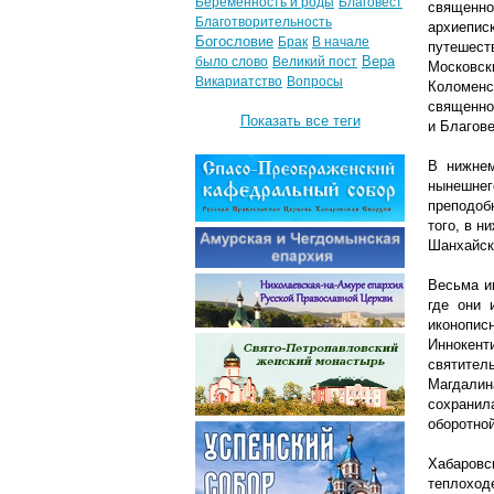
Беременность и роды
Благовест
священно
Благотворительность
архиепис
Богословие
Брак
В начале
путешест
Вера
было слово
Великий пост
Московск
Викариатство
Вопросы
Коломенс
священном
Показать все теги
и Благов
В нижнем
нынешне
преподоб
того, в н
Шанхайск
Весьма и
где они 
иконопис
Иннокент
святител
Магдалин
сохранил
оборотной
Хабаровс
теплоход