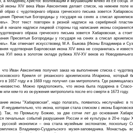
о, а Младенец Христос возлежащим и вкушающим млеко из Ее сосца. Ита
ой иконы XIV века Иван Авксентиев делает список, на нижнем поле к
ий образ с чудотворнаго образа греческого письма зовется Хабаровск
щения Пречистыя Богородицы у государя на сенях а списал архиеписк
евъ». Этот текст повторен в резной надписи на серебряной пласти
ый в начале надписи лицевой стороны год написания иконы сохранился 
чудотворнаго образа греческого письма зовется Хабаровская, а стои
ения Пресвятыя Богородицы у государя на сенях а списал архиеписк
евъ». Как отмечает искусствовед М.А. Быкова (Иконы Владимира и Сузд
ревняя чудотворная Барловская икона XIV века не сохранилась и извес
она XVI века в золотом окладе рубежа XIV-XV веков из Новодевичьег
, что Иван Авксентиев получил заказ на выполнение списка с чудотв
осковского Кремля от рязанского архиепископа Илариона, который 
о в 1657 году и в 1669 году получил сан митрополита. Где размещалась
неизвестно. Можно предположить, что икона была подарена в Спас
 или кем-то из ок-ружения митрополита после его смерти в 1673 году.
ание иконы "Хабаровская", надо полагать, появилось неслучайно: в 
 И неудивительно, что икона, которая стала списком с иконы Барловско
"). Так, по Промыслу Божию, за две сотни лет до основания Хабар
ся печальных событий разрушения России и её культуры в 20-е годы 
 русской иконописи – она стала музейным экспонатом, поскольку 
омплекса Владимиро-Суздальского музея-заповедника. Монастырь в