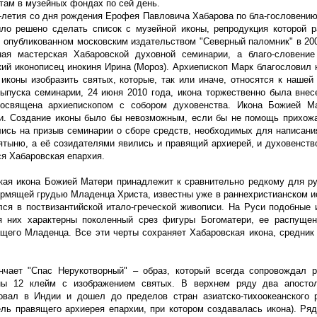
там в музейных фондах по сей день.
0-летия со дня рождения Ерофея Павловича Хабарова по бла-гословению
ло решено сделать список с музейной иконы, репродукция которой 
, опубликованном московским издательством "Северный паломник" в 200
ная мастерская Хабаровской духовной семинарии, а благо-словени
кий иконописец инокиня Ирина (Мороз). Архиепископ Марк благословил
 иконы изобразить святых, которые, так или иначе, относятся к нашей
выпуска семинарии, 24 июня 2010 года, икона торжественно была вне
освящена архиепископом с собором духовенства. Икона Божией М
и. Создание иконы было бы невозможным, если бы не помощь прихожа
лись на призыв семинарии о сборе средств, необходимых для написани
ятыню, а её созидателями явились и правящий архиерей, и духовенство
ся Хабаровская епархия.
кая икона Божией Матери принадлежит к сравнительно редкому для ру
ормящей грудью Младенца Христа, известны уже в раннехристианском и
лся в поствизантийской итало-греческой живописи. На Руси подобные
я них характерны поколенный срез фигуры Богоматери, ее распущ
щего Младенца. Все эти черты сохраняет Хабаровская икона, средник 
.
нчает "Спас Нерукотворный" – образ, который всегда сопровождал 
ы 12 клейм с изображением святых. В верхнем ряду два апостол
овал в Индии и дошел до пределов стран азиатско-тихоокеанского 
ель правящего архиерея епархии, при котором создавалась икона). Ря