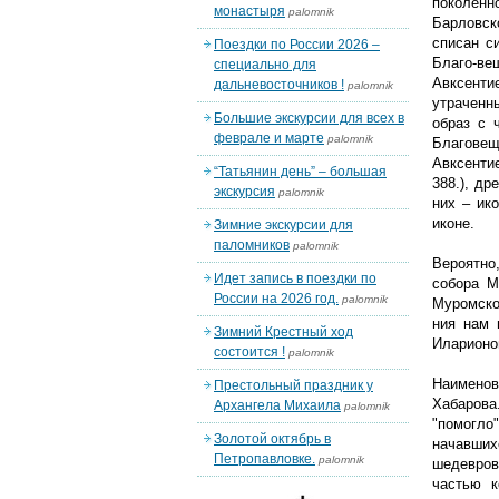
поколенн
монастыря
palomnik
Барловск
списан с
Поездки по России 2026 –
Благо-ве
специально для
Авксенти
дальневосточников !
palomnik
утраченн
Большие экскурсии для всех в
образ с 
феврале и марте
palomnik
Благовещ
Авксенти
“Татьянин день” – большая
388.), д
экскурсия
palomnik
них – ик
иконе.
Зимние экскурсии для
паломников
palomnik
Вероятно
Идет запись в поездки по
собора М
России на 2026 год.
palomnik
Муромског
ния нам 
Зимний Крестный ход
Иларионом
состоится !
palomnik
Наименов
Престольный праздник у
Хабарова.
Архангела Михаила
palomnik
"помогло
Золотой октябрь в
начавших
Петропавловке.
palomnik
шедевров
частью к