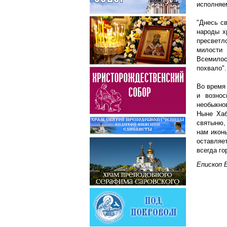
исполняе
"Днесь с
народы х
пресветло
милости 
Всемилос
похвало".
Во время
и вознос
необыкно
Ныне Хаб
святыню,
нам икон
оставляе
всегда г
Епископ 