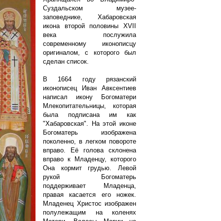
Суздальском музее-
заповеднике, Хабаровская
икона второй половины XVII
века послужила
современному иконописцу
оригиналом, с которого был
сделан список.
В 1664 году рязанский
иконописец Иван Авксентиев
написал икону Богоматери
Млекопитательницы, которая
была подписана им как
"Хабаровская". На этой иконе
Богоматерь изображена
поколенно, в легком повороте
вправо. Её голова склонена
вправо к Младенцу, которого
Она кормит грудью. Левой
рукой Богоматерь
поддерживает Младенца,
правая касается его ножек.
Младенец Христос изображен
полулежащим на коленях