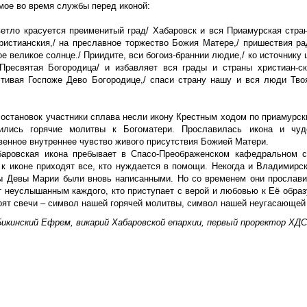
мое во время службы перед иконой:
ветло красуется преименитый град/ Хабаровск и вся Приамурская стр
ристианския,/ на преславное торжество Божия Матере,/ пришествия рад
е великое солнце./ Приидите, вси богоиз-браннии людие,/ ко источнику
Пресвятая Богородица/ и избавляет вся грады и страны христиан-с
тивая Госпоже Дево Богородице,/ спаси страну нашу и вся люди Твоя,
 остановок участники сплава несли икону Крестным ходом по приамурс
ились горячие молитвы к Богоматери. Прославилась икона и чуд
венное внутреннее чувство живого присутствия Божией Матери.
аровская икона пребывает в Спасо-Преображенском кафедральном 
 к иконе приходят все, кто нуждается в помощи. Некогда и Владимирск
ы Девы Марии были вновь написанными. Но со временем они прослави
т неуслышанным каждого, кто приступает с верой и любовью к Её образ
орят свечи – символ нашей горячей молитвы, символ нашей неугасающей
Бикинский Ефрем, викарий Хабаровской епархии, первый проректор ХДС