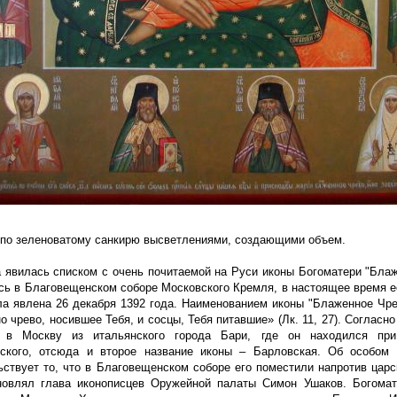
 по зеленоватому санкирю высветлениями, создающими объем.
а явилась списком с очень почитаемой на Руси иконы Богоматери "Блаж
сь в Благовещенском соборе Московского Кремля, в настоящее время е
ла явлена 26 декабря 1392 года. Наименованием иконы "Блаженное Чре
 чрево, носившее Тебя, и сосцы, Тебя питавшие» (Лк. 11, 27). Согласно
 в Москву из итальянского города Бари, где он находился при 
ского, отсюда и второе название иконы – Барловская. Об особом 
ствует то, что в Благовещенском соборе его поместили напротив царск
новлял глава иконописцев Оружейной палаты Симон Ушаков. Богомат