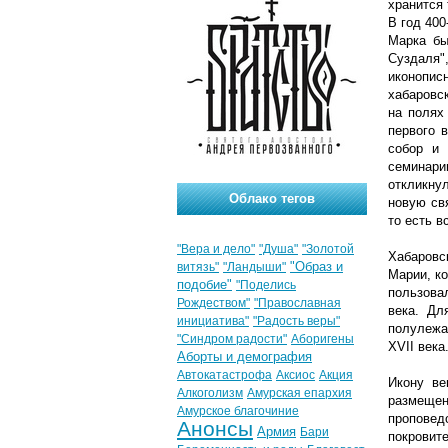
хранится 
В год 40
Марка бы
Суздаля"
иконопис
хабаровс
на полях
первого 
собор и 
семинари
откликну
Облако тегов
новую св
то есть в
"Вера и дело"
"Душа"
"Золотой
Хабаровс
"Образ и
витязь"
"Ландыши"
Марии, к
подобие"
"Поделись
пользова
Рождеством"
"Православная
века. Дл
инициатива"
"Радость веры"
полулежа
"Синдром радости"
Аборигены
XVII века
Аборты и демография
Автокатастрофа
Аксиос
Акция
Икону ве
Алкоголизм
Амурская епархия
размещен
Амурское благочиние
проповед
Анонсы
Армия
Бари
покровит