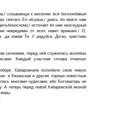
ана,/ созывающи к веселию вся боголюбивыя
и святаго Ея об-раза,/ днесь бо явися нам
 цельбоносному,/ источает бо нам неоскудныя
кия невредимы от всех навет вражиих./ О,
 да зовем Ти: // радуйся, Де-во, христиан
ким селениям, перед ней служились молебны
есами. Каждый участник сплава отмечал
соборе. Хабаровчане полюбили свою новую
ая, и Казанская и другие хорошо известные
лись многими чудесами, ибо Богоматерь не
у. А теперь перед новой Хабаровской иконой
 веры.
.