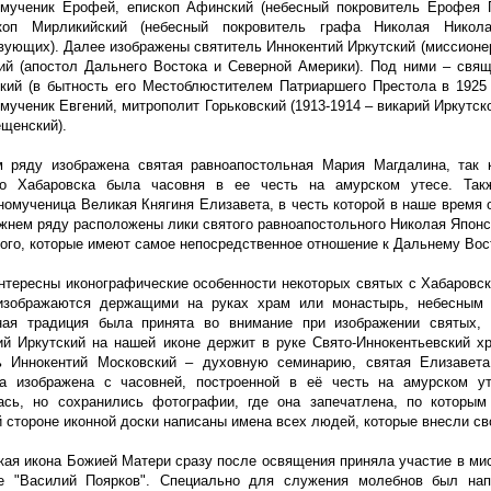
мученик Ерофей, епископ Афинский (небесный покровитель Ерофея П
коп Мирликийский (небесный покровитель графа Николая Николае
вующих). Далее изображены святитель Иннокентий Иркутский (миссионер
ий (апостол Дальнего Востока и Северной Америки). Под ними – свящ
кий (в бытность его Местоблюстителем Патриаршего Престола в 1925 
ученик Евгений, митрополит Горьковский (1913-1914 – викарий Иркутско
ещенский).
 ряду изображена святая равноапостольная Мария Магдалина, так к
го Хабаровска была часовня в ее честь на амурском утесе. Так
номученица Великая Княгиня Елизавета, в честь которой в наше время 
ижнем ряду расположены лики святого равноапостольного Николая Японс
ого, которые имеют самое непосредственное отношение к Дальнему Вос
нтересны иконографические особенности некоторых святых с Хабаровск
изображаются держащими на руках храм или монастырь, небесным 
ная традиция была принята во внимание при изображении святых, 
ий Иркутский на нашей иконе держит в руке Свято-Иннокентьевский х
ь Иннокентий Московский – духовную семинарию, святая Елизавет
а изображена с часовней, построенной в её честь на амурском у
ась, но сохранились фотографии, где она запечатлена, по которы
 стороне иконной доски написаны имена всех людей, которые внесли св
кая икона Божией Матери сразу после освящения приняла участие в мис
е "Василий Поярков". Специально для служения молебнов был нап