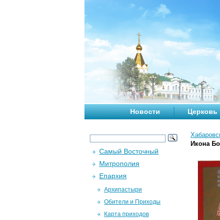
Новости
Церковь
Хабаровс
Икона Бо
Самый Восточный
Митрополия
Епархия
Архипастыри
Обители и Приходы
Карта приходов