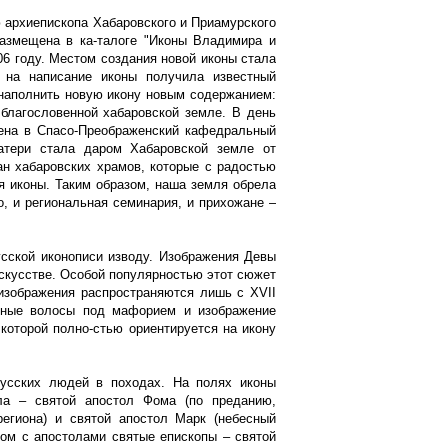
 архиепископа Хабаровского и Приамурского
размещена в ка-талоге "Иконы Владимира и
6 году. Местом создания новой иконы стала
е на написание иконы получила известный
 наполнить новую икону новым содержанием:
 благословенной хабаровской земле. В день
сена в Спасо-Преображенский кафедральный
атери стала даром Хабаровской земле от
н хабаровских храмов, которые с радостью
я иконы. Таким образом, наша земля обрела
, и региональная семинария, и прихожане –
сской иконописи изводу. Изображения Девы
скусстве. Особой популярностью этот сюжет
 изображения распространяются лишь с XVII
енные волосы под мафорием и изображение
которой полно-стью ориентируется на икону
русских людей в походах. На полях иконы
а – святой апостол Фома (по преданию,
региона) и святой апостол Марк (небесный
дом с апостолами святые епископы – святой