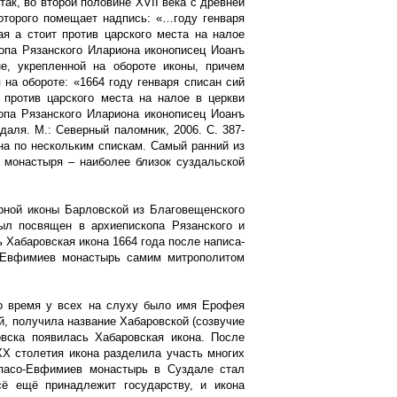
к, во второй половине XVII века с древней
оторого помещает надпись: «…году генваря
ая а стоит против царского места на налое
опа Рязанского Илариона иконописец Иоанъ
не, укрепленной на обороте иконы, причем
на обороте: «1664 году генваря списан сий
т против царского места на налое в церкви
опа Рязанского Илариона иконописец Иоанъ
аля. М.: Северный паломник, 2006. С. 387-
тна по нескольким спискам. Самый ранний из
о монастыря – наиболее близок суздальской
орной иконы Барловской из Благовещенского
был посвящен в архиепископа Рязанского и
 Хабаровская икона 1664 года после написа-
о-Евфимиев монастырь самим митрополитом
то время у всех на слуху было имя Ерофея
й, получила название Хабаровской (созвучие
овска появилась Хабаровская икона. После
ХХ столетия икона разделила участь многих
Спасо-Евфимиев монастырь в Суздале стал
сё ещё принадлежит государству, и икона