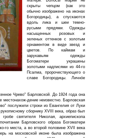
Матери. Волосы Марии не
скрыты чепцом (как это
обычно изображено на иконах
Богородицы), а спускаются
вдоль лика и шеи темно-
русыми прядями. Одежды
насыщенных розовых и
зеленых оттенков с золотым
орнаментом в виде звезд и
цветов. По каймам и
зарукавьям одежды
Богоматери украшены
золотыми надписями из 44-го
Псалма, пророчествующего о
славе Богородицы. Личнóе
енное Чрево" Барловской. До 1924 года она
е местонахож-дение неизвестно. Барловская
во" послужили строки из Евангелия от Луки
 рукописному сборнику XVIII века, образ был
гробе святителя Николая, архиепископа
почитании Барловского образа Богоматери
о-го места, а во второй половине XVII века
ерь на московской иконе была изображена