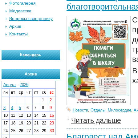
Фотогалерея
благотворительна
Медиатека
С
Вопросы священнику
Архив
п
Контакты
д
т
Календарь
в
В
Архив
х
Август
-
2026
пн
вт
ср
чт
пт
сб
вс
1
2
3
4
5
6
7
8
9
Новости
,
Отделы
,
Милосердие
,
А
10
11
12
13
14
15
16
Читать дальше
17
18
19
20
21
22
23
24
25
26
27
28
29
30
Благовест над Ам