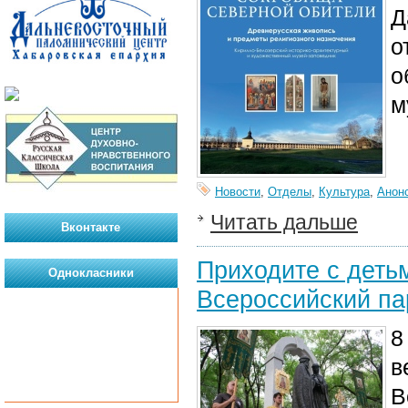
Д
о
о
м
Новости
,
Отделы
,
Культура
,
Анон
Читать дальше
Вконтакте
Приходите с деть
Однокласники
Всероссийский па
8
в
В