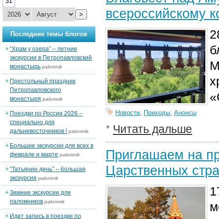
31
всероссийскому к
>
2
Последние темы блогов
б
“Храм у озера” – летние
экскурсии в Петропавловский
М
монастырь
palomnik
х
Престольный праздник
Петропавловского
«
монастыря
palomnik
Новости
,
Приходы
,
Анонсы
Поездки по России 2026 –
специально для
Читать дальше
дальневосточников !
palomnik
Большие экскурсии для всех в
Приглашаем на пр
феврале и марте
palomnik
Царственных стра
“Татьянин день” – большая
экскурсия
palomnik
1
Зимние экскурсии для
паломников
palomnik
м
Идет запись в поездки по