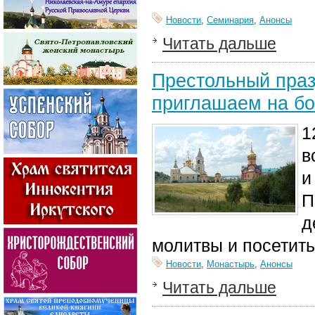
Новости
,
Семинария
,
Анонсы
Читать дальше
Престольный праз
приглашаем на бо
1
в
и
П
д
молитвы и посетить
Новости
,
Монастырь
,
Анонсы
Читать дальше