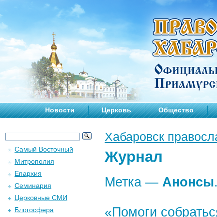
Новости
Церковь
Общество
Хабаровск правосл
Самый Восточный
Журнал
Митрополия
Епархия
Метка —
Анонсы
Семинария
Церковные СМИ
«Помоги собратьс
Блогосфера