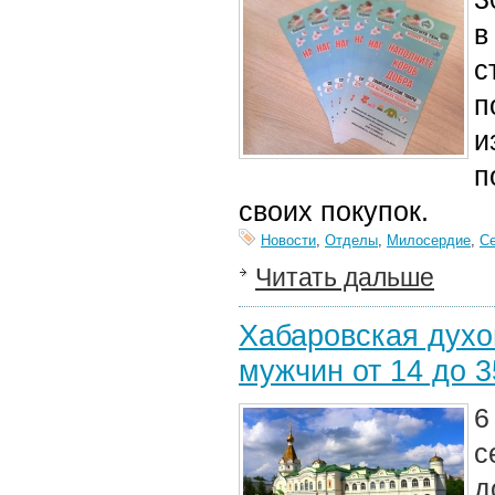
в
с
п
и
п
своих покупок.
Новости
,
Отделы
,
Милосердие
,
С
Читать дальше
Хабаровская духо
мужчин от 14 до 3
6
с
д