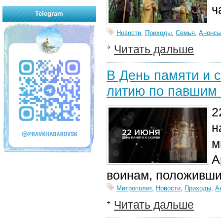
ч
Telegram
Новости
,
Приходы
,
Семья
,
Анонс
Читать дальше
В День памяти и 
литию по павшим
2
н
м
А
воинам, положившим
Митрополит
,
Новости
,
Приходы
,
А
Читать дальше