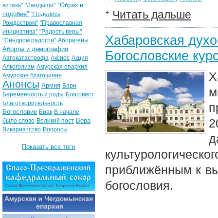
"Образ и
витязь"
"Ландыши"
Читать дальше
подобие"
"Поделись
Рождеством"
"Православная
инициатива"
"Радость веры"
Хабаровская духо
"Синдром радости"
Аборигены
Аборты и демография
Богословские кур
Автокатастрофа
Аксиос
Акция
Алкоголизм
Амурская епархия
Х
Амурское благочиние
Анонсы
Армия
Бари
м
Беременность и роды
Благовест
Благотворительность
п
Богословие
Брак
В начале
2
Вера
было слово
Великий пост
Викариатство
Вопросы
д
Показать все теги
культурологиче
приближённым к вы
богословия.