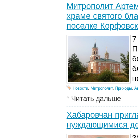
Митрополит Артем
храме святого бла
поселке Корфовс
7
П
б
б
п
Новости
,
Митрополит
,
Приходы
,
А
Читать дальше
Хабаровчан пригл
нуждающимися д
3