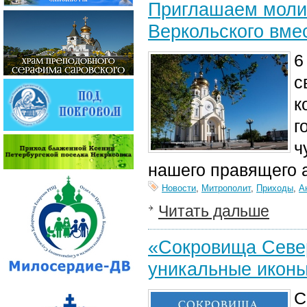
Приглашаем молит
Веркольского вме
6
с
к
г
ч
нашего правящего 
Новости
,
Митрополит
,
Приходы
,
А
Читать дальше
«Сокровища Север
уникальные иконы
С