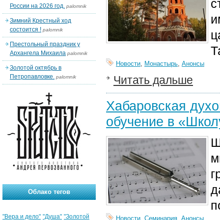
с
России на 2026 год.
palomnik
и
Зимний Крестный ход
состоится !
palomnik
ц
Престольный праздник у
Т
Архангела Михаила
palomnik
Новости
,
Монастырь
,
Анонсы
Золотой октябрь в
Петропавловке.
Читать дальше
palomnik
Хабаровская духо
обучение в «Школ
Ш
м
г
д
Облако тегов
п
"Вера и дело"
"Душа"
"Золотой
Новости
,
Семинария
,
Анонсы