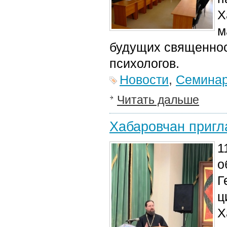
Х
м
будущих священнос
психологов.
Новости
,
Семина
Читать дальше
Хабаровчан пригл
1
о
Г
ц
Х