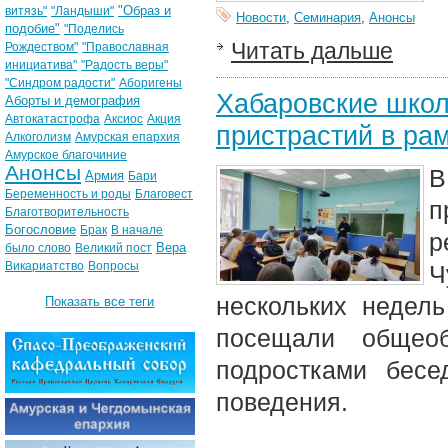
"Образ и
витязь"
"Ландыши"
Новости
,
Семинария
,
Анонсы
подобие"
"Поделись
Читать дальше
Рождеством"
"Православная
инициатива"
"Радость веры"
"Синдром радости"
Аборигены
Хабаровские школ
Аборты и демография
Автокатастрофа
Аксиос
Акция
пристрастий в ра
Алкоголизм
Амурская епархия
Амурское благочиние
Анонсы
В
Армия
Бари
Беременность и роды
Благовест
п
Благотворительность
Богословие
Брак
В начале
р
Вера
было слово
Великий пост
Викариатство
Вопросы
Ч
нескольких недел
Показать все теги
посещали общеоб
подростками бесе
поведения.