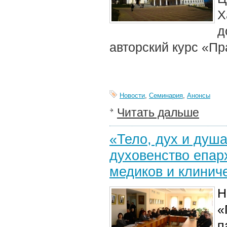
Х
д
авторский курс «Пр
Новости
,
Семинария
,
Анонсы
Читать дальше
«Тело, дух и душ
духовенство епар
медиков и клинич
Н
«
п