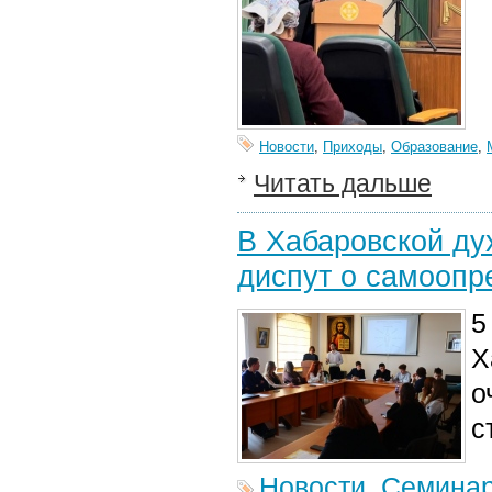
Новости
,
Приходы
,
Образование
,
Читать дальше
В Хабаровской д
диспут о самоопр
5
Х
о
с
Новости
,
Семина