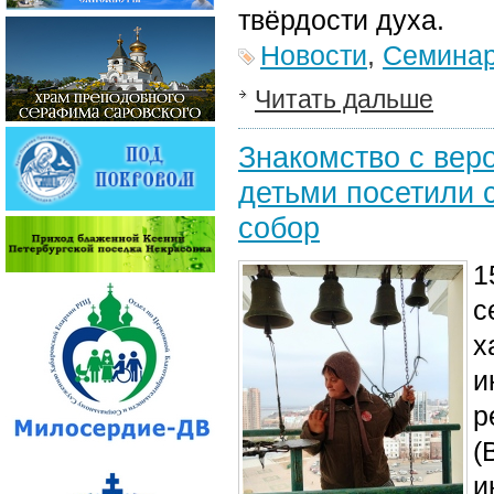
твёрдости духа.
Новости
,
Семина
Читать дальше
Знакомство с вер
детьми посетили 
собор
1
с
х
и
р
(
и