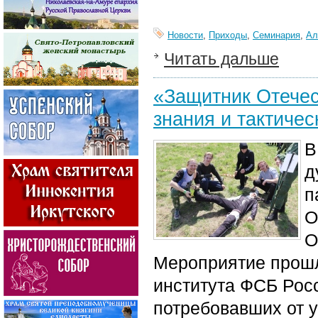
Новости
,
Приходы
,
Семинария
,
Ал
Читать дальше
«Защитник Отечес
знания и тактичес
В
д
п
О
О
Мероприятие прошл
института ФСБ Рос
потребовавших от у