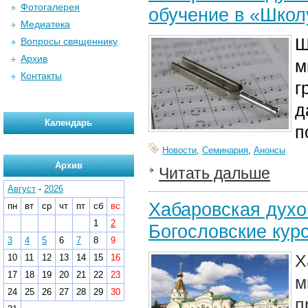
Фотогалерея
обучение в «Школ
Медиатека
Ш
Вопросы священнику
Архив
м
Контакты
г
д
Календарь
п
Новости
,
Семинария
,
Анонсы
Архив
Читать дальше
Август
-
2026
Хабаровская духо
пн
вт
ср
чт
пт
сб
вс
1
2
Богословские кур
3
4
5
6
7
8
9
Х
10
11
12
13
14
15
16
17
18
19
20
21
22
23
м
24
25
26
27
28
29
30
п