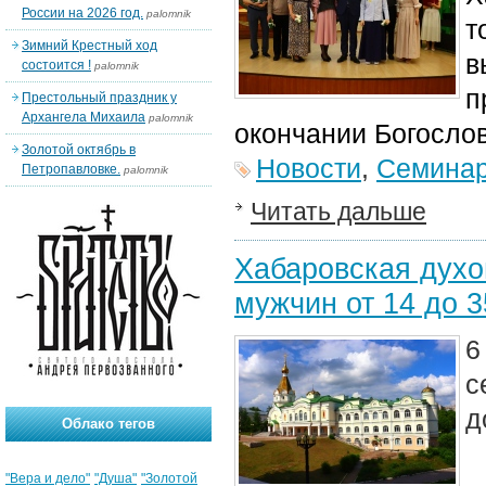
России на 2026 год.
palomnik
т
Зимний Крестный ход
в
состоится !
palomnik
п
Престольный праздник у
Архангела Михаила
palomnik
окончании Богослов
Золотой октябрь в
Новости
,
Семина
Петропавловке.
palomnik
Читать дальше
Хабаровская духо
мужчин от 14 до 3
6
с
д
Облако тегов
"Вера и дело"
"Душа"
"Золотой