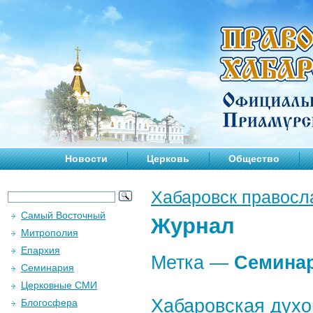
Новости
Церковь
Общество
Хабаровск правосл
Самый Восточный
Журнал
Митрополия
Епархия
Метка —
Семина
Семинария
Церковные СМИ
Хабаровская духо
Блогосфера