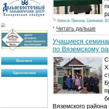
п
р
Новости
,
Приходы
,
Семинария
,
В
Читать дальше
Учащиеся семинар
по Вяземскому ра
С
Вконтакте
Х
Однокласники
с
Б
п
б
Вяземского района 