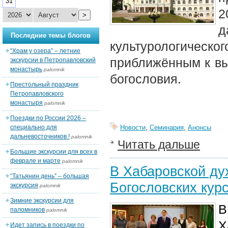
31
2
>
д
Последние темы блогов
культурологиче
“Храм у озера” – летние
приближённым к вы
экскурсии в Петропавловский
монастырь
palomnik
богословия.
Престольный праздник
Петропавловского
монастыря
palomnik
Поездки по России 2026 –
специально для
Новости
,
Семинария
,
Анонсы
дальневосточников !
palomnik
Читать дальше
Большие экскурсии для всех в
феврале и марте
palomnik
В Хабаровской ду
“Татьянин день” – большая
Богословских кур
экскурсия
palomnik
Зимние экскурсии для
В
паломников
palomnik
Х
Идет запись в поездки по