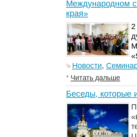
Международном ст
края»
2
д
М
«
Новости
,
Семина
Читать дальше
Беседы, которые 
П
«
т
Ц