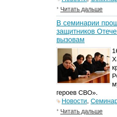
Читать дальше
В семинарии прош
защитников Отеч
вызовам
1
Х
к
Р
м
героев СВО».
Новости
,
Семина
Читать дальше