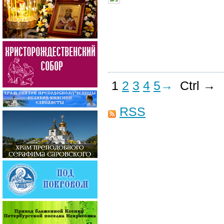
1
2
3
4
5
→
Ctrl →
RSS