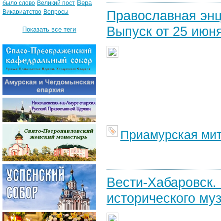
Вера
было слово
Великий пост
Православная энц
Викариатство
Вопросы
Выпуск от 25 июня
Показать все теги
Приамурская ми
Вести-Хабаровск.
исторического муз