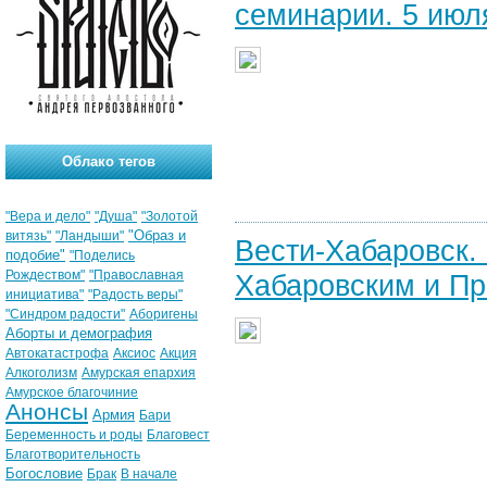
семинарии. 5 июля
Облако тегов
"Вера и дело"
"Душа"
"Золотой
"Образ и
витязь"
"Ландыши"
Вести-Хабаровск.
подобие"
"Поделись
Рождеством"
"Православная
Хабаровским и Пр
инициатива"
"Радость веры"
"Синдром радости"
Аборигены
Аборты и демография
Автокатастрофа
Аксиос
Акция
Алкоголизм
Амурская епархия
Амурское благочиние
Анонсы
Армия
Бари
Беременность и роды
Благовест
Благотворительность
Богословие
Брак
В начале