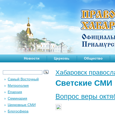
Новости
Церковь
Общество
Хабаровск правосл
Самый Восточный
Светские СМИ
Митрополия
Епархия
Вопрос веры октя
Семинария
Церковные СМИ
Блогосфера