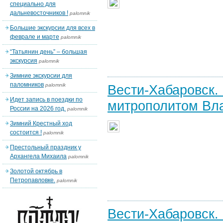
специально для
дальневосточников !
palomnik
Большие экскурсии для всех в
феврале и марте
palomnik
“Татьянин день” – большая
экскурсия
palomnik
Зимние экскурсии для
паломников
palomnik
Вести-Хабаровск.
Идет запись в поездки по
митрополитом Вла
России на 2026 год.
palomnik
Зимний Крестный ход
состоится !
palomnik
Престольный праздник у
Архангела Михаила
palomnik
Золотой октябрь в
Петропавловке.
palomnik
Вести-Хабаровск.