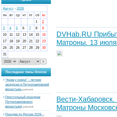
Август
-
2026
пн
вт
ср
чт
пт
сб
вс
1
2
3
4
5
6
7
8
9
DVHab.RU Прибыт
10
11
12
13
14
15
16
Матроны. 13 июля 
17
18
19
20
21
22
23
24
25
26
27
28
29
30
31
>
Последние темы блогов
“Храм у озера” – летние
экскурсии в Петропавловский
монастырь
palomnik
Вести-Хабаровск.
Престольный праздник
Петропавловского
Матроны Московск
монастыря
palomnik
Поездки по России 2026 –