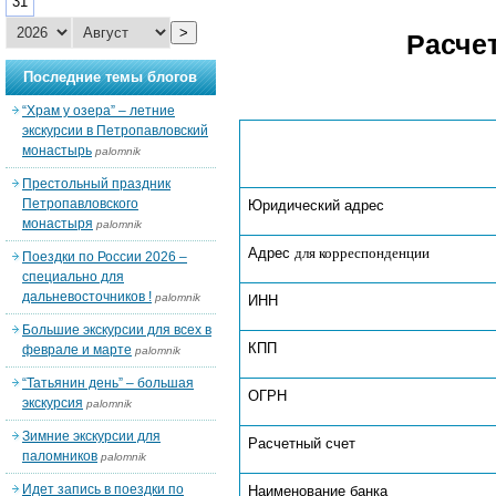
31
>
Расче
Последние темы блогов
“Храм у озера” – летние
экскурсии в Петропавловский
монастырь
palomnik
Престольный праздник
Петропавловского
Юридический адрес
монастыря
palomnik
Адрес
для корреспонденции
Поездки по России 2026 –
специально для
дальневосточников !
palomnik
ИНН
Большие экскурсии для всех в
КПП
феврале и марте
palomnik
“Татьянин день” – большая
ОГРН
экскурсия
palomnik
Зимние экскурсии для
Расчетный счет
паломников
palomnik
Идет запись в поездки по
Наименование банка