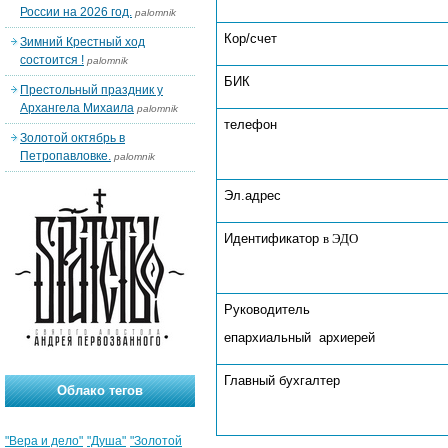
России на 2026 год.
palomnik
Кор/счет
Зимний Крестный ход
состоится !
palomnik
БИК
Престольный праздник у
Архангела Михаила
palomnik
телефон
Золотой октябрь в
Петропавловке.
palomnik
Эл.адрес
Идентификатор
в ЭДО
Руководитель
епархиальный архиерей
Главный бухгалтер
Облако тегов
"Вера и дело"
"Душа"
"Золотой