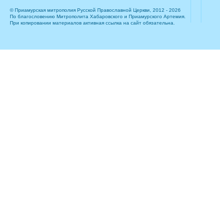
© Приамурская митрополия Русской Православной Церкви, 2012 - 2026
По благословению Митрополита Хабаровского и Приамурского Артемия.
При копировании материалов активная ссылка на сайт обязательна.