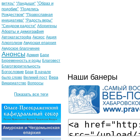
"Образ и
витязь"
"Ландыши"
подобие"
"Поделись
Рождеством"
"Православная
инициатива"
"Радость веры"
"Синдром радости"
Аборигены
Аборты и демография
Автокатастрофа
Аксиос
Акция
Алкоголизм
Амурская епархия
Амурское благочиние
Анонсы
Армия
Бари
Беременность и роды
Благовест
Благотворительность
Богословие
Брак
В начале
Наши банеры
Вера
было слово
Великий пост
Викариатство
Вопросы
Показать все теги