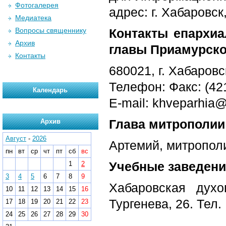
Фотогалерея
адрес: г. Хабаровск,
Медиатека
Вопросы священнику
Контакты епархиа
Архив
главы Приамурско
Контакты
680021, г. Хабаровс
Телефон: Факс: (42
Календарь
E-mail: khveparhia
Глава митрополии
Архив
Август
-
2026
Артемий, митропол
пн
вт
ср
чт
пт
сб
вс
Учебные заведени
1
2
3
4
5
6
7
8
9
Хабаровская духо
10
11
12
13
14
15
16
Тургенева, 26. Тел.
17
18
19
20
21
22
23
24
25
26
27
28
29
30