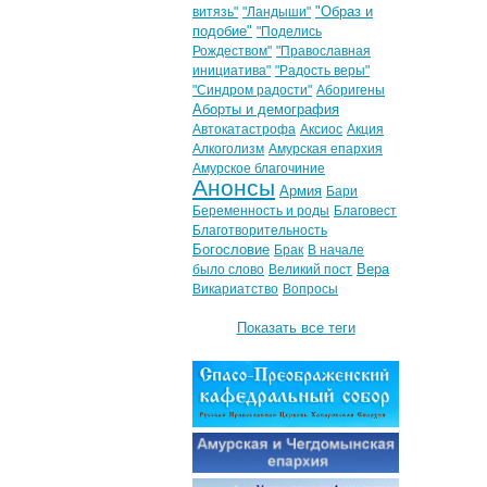
"Образ и
витязь"
"Ландыши"
подобие"
"Поделись
Рождеством"
"Православная
инициатива"
"Радость веры"
"Синдром радости"
Аборигены
Аборты и демография
Автокатастрофа
Аксиос
Акция
Алкоголизм
Амурская епархия
Амурское благочиние
Анонсы
Армия
Бари
Беременность и роды
Благовест
Благотворительность
Богословие
Брак
В начале
Вера
было слово
Великий пост
Викариатство
Вопросы
Показать все теги