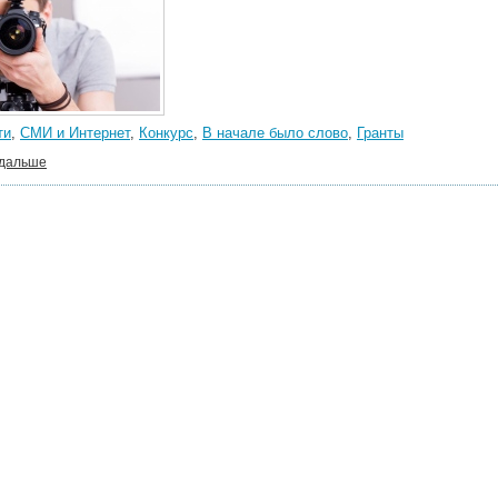
ти
,
СМИ и Интернет
,
Конкурс
,
В начале было слово
,
Гранты
 дальше