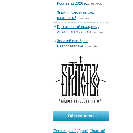
России на 2026 год.
palomnik
Зимний Крестный ход
состоится !
palomnik
Престольный праздник у
Архангела Михаила
palomnik
Золотой октябрь в
Петропавловке.
palomnik
Облако тегов
"Вера и дело"
"Душа"
"Золотой