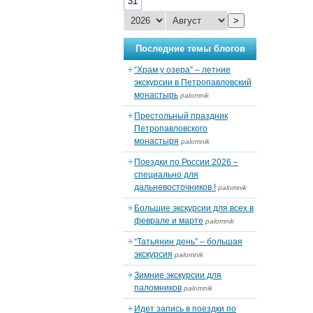
31
>
Последние темы блогов
“Храм у озера” – летние
экскурсии в Петропавловский
монастырь
palomnik
Престольный праздник
Петропавловского
монастыря
palomnik
Поездки по России 2026 –
специально для
дальневосточников !
palomnik
Большие экскурсии для всех в
феврале и марте
palomnik
“Татьянин день” – большая
экскурсия
palomnik
Зимние экскурсии для
паломников
palomnik
Идет запись в поездки по