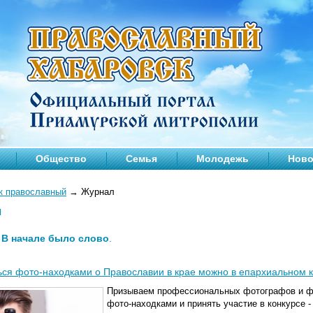
Общество
Семья
Молодежь
Ново
к православный
→
Журнал
л
—
В начале было слово
.
ся фото-находками о Православии в крае можно в епархиальном 
Призываем профессиональных фотографов и ф
фото-находками и принять участие в конкурсе 