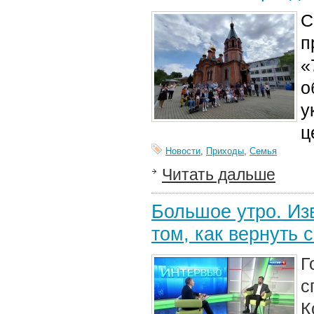
С
п
«
о
у
ц
Новости
,
Приходы
,
Семья
Читать дальше
Большое утро. Из
том, как вернуть
Г
с
К