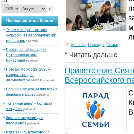
31
п
>
з
Последние темы блогов
м
“Храм у озера” – летние
л
экскурсии в Петропавловский
монастырь
palomnik
Новости
,
Приходы
,
Семья
Престольный праздник
Читать дальше
Петропавловского
монастыря
palomnik
Приветствие Свят
Поездки по России 2026 –
специально для
Всероссийского п
дальневосточников !
palomnik
Большие экскурсии для всех в
С
феврале и марте
palomnik
К
“Татьянин день” – большая
экскурсия
palomnik
В
Зимние экскурсии для
паломников
palomnik
Идет запись в поездки по