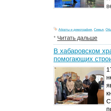
в
Аборты и демография
,
Семья
,
Об
Читать дальше
В хабаровском хр
помогающих строи
1
н
я
к
С
п