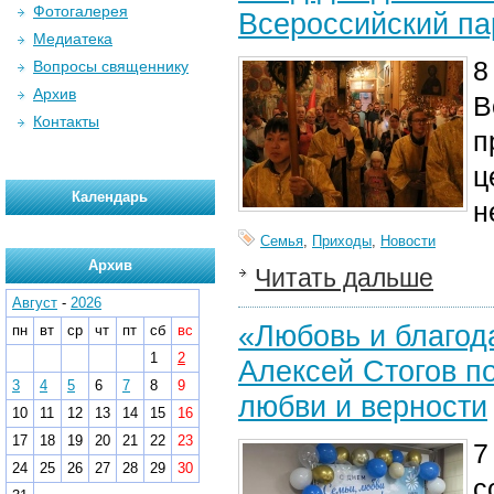
Фотогалерея
Всероссийский па
Медиатека
8
Вопросы священнику
Архив
В
Контакты
п
ц
Календарь
н
Семья
,
Приходы
,
Новости
Архив
Читать дальше
Август
-
2026
«Любовь и благод
пн
вт
ср
чт
пт
сб
вс
1
2
Алексей Стогов п
3
4
5
6
7
8
9
любви и верности
10
11
12
13
14
15
16
17
18
19
20
21
22
23
7
24
25
26
27
28
29
30
с