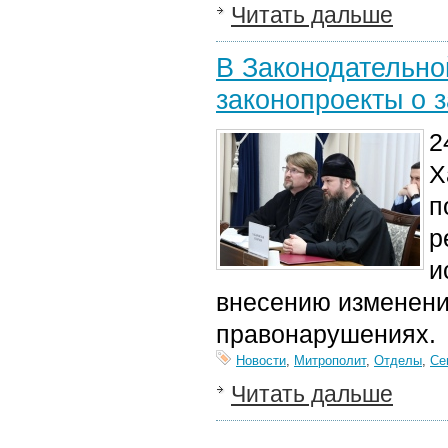
Читать дальше
В Законодательно
законопроекты о 
2
Х
п
р
и
внесению изменени
правонарушениях.
Новости
,
Митрополит
,
Отделы
,
Се
Читать дальше