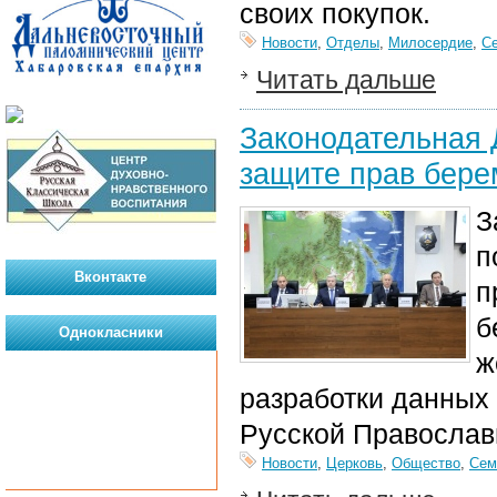
своих покупок.
Новости
,
Отделы
,
Милосердие
,
С
Читать дальше
Законодательная 
защите прав бер
З
п
Вконтакте
п
б
Однокласники
ж
разработки данных
Русской Православ
Новости
,
Церковь
,
Общество
,
Сем