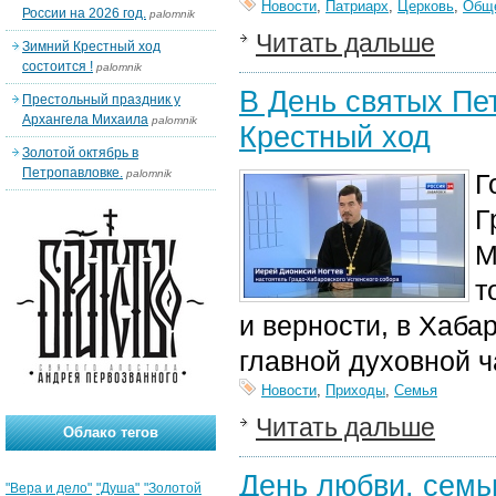
Новости
,
Патриарх
,
Церковь
,
Общ
России на 2026 год.
palomnik
Читать дальше
Зимний Крестный ход
состоится !
palomnik
В День святых Пе
Престольный праздник у
Архангела Михаила
palomnik
Крестный ход
Золотой октябрь в
Петропавловке.
palomnik
Г
Г
М
т
и верности, в Хаба
главной духовной ч
Новости
,
Приходы
,
Семья
Читать дальше
Облако тегов
День любви, семьи
"Вера и дело"
"Душа"
"Золотой