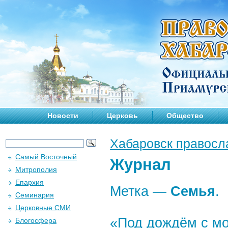
Новости
Церковь
Общество
Хабаровск правосл
Самый Восточный
Журнал
Митрополия
Епархия
Метка —
Семья
.
Семинария
Церковные СМИ
«Под дождём с мо
Блогосфера