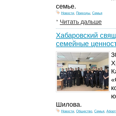
семье.
Новости
,
Приходы
,
Семья
Читать дальше
Хабаровский свящ
семейные ценнос
3
Х
К
«
к
ю
Шилова.
Новости
,
Общество
,
Семья
,
Аборт