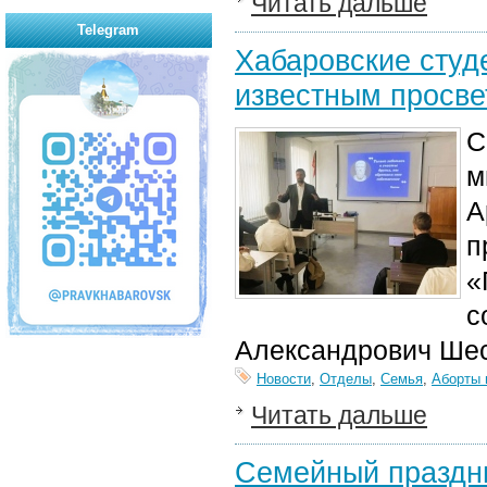
Читать дальше
Telegram
Хабаровские студ
известным просве
С
м
А
п
«
с
Александрович Шес
Новости
,
Отделы
,
Семья
,
Аборты 
Читать дальше
Семейный праздни