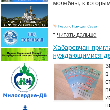
молебны, к которы
Новости
,
Приходы
,
Семья
Читать дальше
Хабаровчан пригл
нуждающимися д
3
в
с
п
и
п