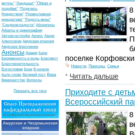
"Образ и
витязь"
"Ландыши"
8
подобие"
"Поделись
Рождеством"
"Православная
в
инициатива"
"Радость веры"
"Синдром радости"
Аборигены
т
Аборты и демография
Автокатастрофа
Аксиос
Акция
П
Алкоголизм
Амурская епархия
б
Амурское благочиние
Анонсы
Армия
Бари
поселке Корфовски
Беременность и роды
Благовест
Благотворительность
Новости
,
Приходы
,
Семья
Богословие
Брак
В начале
Вера
Читать дальше
было слово
Великий пост
Викариатство
Вопросы
Приходите с деть
Показать все теги
Всероссийский па
8
в
В