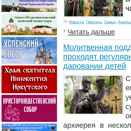
ч
Новости
,
Приходы
,
Семья
,
Анонс
Читать дальше
Молитвенная подд
проходят регуляр
даровании детей
С
е
у
с
о
архиерея в неско