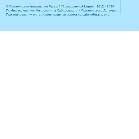
© Приамурская митрополия Русской Православной Церкви, 2012 - 2026
По благословению Митрополита Хабаровского и Приамурского Артемия.
При копировании материалов активная ссылка на сайт обязательна.