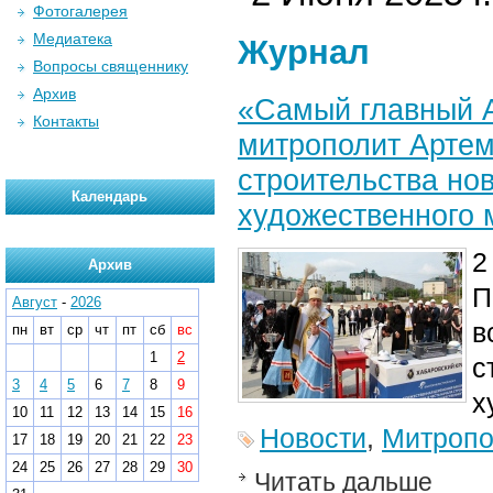
Фотогалерея
Медиатека
Журнал
Вопросы священнику
Архив
«Самый главный А
Контакты
митрополит Арте
строительства но
Календарь
художественного 
2
Архив
П
Август
-
2026
в
пн
вт
ср
чт
пт
сб
вс
1
2
с
3
4
5
6
7
8
9
х
10
11
12
13
14
15
16
Новости
,
Митропо
17
18
19
20
21
22
23
24
25
26
27
28
29
30
Читать дальше