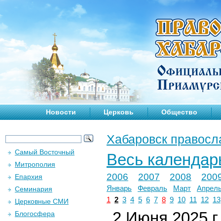
Новости
Церковь
Общество
Хабаровск правосл
Самый Восточный
Весь календар
Митрополия
2006
2007
2008
200
Епархия
Январь
Февраль
Март
Апрел
Семинария
1
2
3
4
5
6
7
8
9
10
11
12
13
Церковные СМИ
2 Июня 2025 г.
Блогосфера