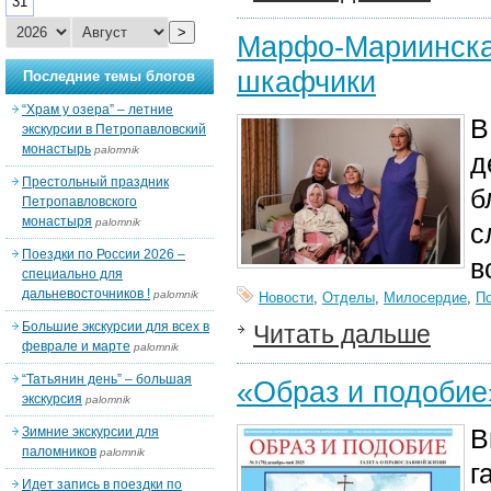
31
>
Марфо-Мариинская
шкафчики
Последние темы блогов
“Храм у озера” – летние
В
экскурсии в Петропавловский
монастырь
palomnik
д
Престольный праздник
б
Петропавловского
монастыря
palomnik
с
Поездки по России 2026 –
в
специально для
дальневосточников !
palomnik
Новости
,
Отделы
,
Милосердие
,
П
Большие экскурсии для всех в
Читать дальше
феврале и марте
palomnik
“Татьянин день” – большая
«Образ и подобие
экскурсия
palomnik
В
Зимние экскурсии для
паломников
palomnik
г
Идет запись в поездки по