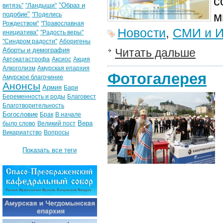
с
"Образ и
витязь"
"Ландыши"
м
подобие"
"Поделись
Рождеством"
"Православная
Новости
,
СМИ и И
инициатива"
"Радость веры"
"Синдром радости"
Аборигены
Аборты и демография
Читать дальше
Автокатастрофа
Аксиос
Акция
Алкоголизм
Амурская епархия
Фотогалерея
Амурское благочиние
Анонсы
Армия
Бари
Беременность и роды
Благовест
Благотворительность
Богословие
Брак
В начале
Вера
было слово
Великий пост
Викариатство
Вопросы
Показать все теги