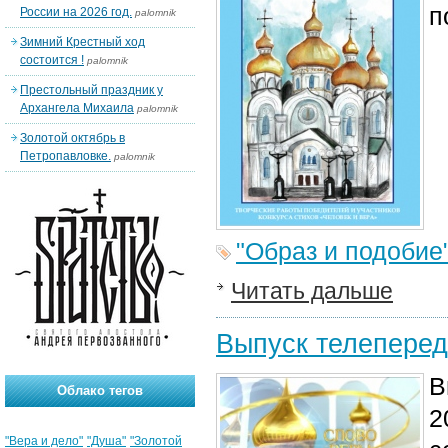
п
России на 2026 год.
palomnik
Зимний Крестный ход
состоится !
palomnik
Престольный праздник у
Архангела Михаила
palomnik
Золотой октябрь в
Петропавловке.
palomnik
"Образ и подобие
Читать дальше
Выпуск телеперед
В
Облако тегов
2
"Вера и дело"
"Душа"
"Золотой