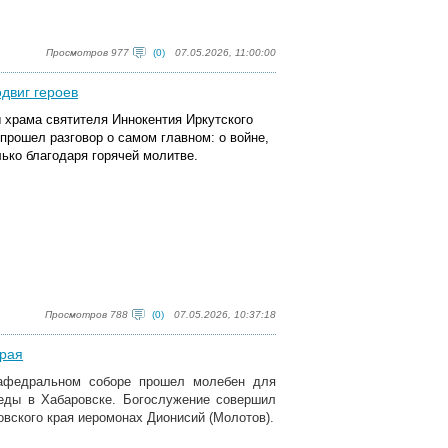
Просмотров 977
(0)
07.05.2026, 11:00:00
двиг героев
 храма святителя Иннокентия Иркутского
прошел разговор о самом главном: о войне,
лько благодаря горячей молитве.
Просмотров 788
(0)
07.05.2026, 10:37:18
края
кафедральном соборе прошел молебен для
беды в Хабаровске. Богослужение совершил
вского края иеромонах Дионисий (Молотов).