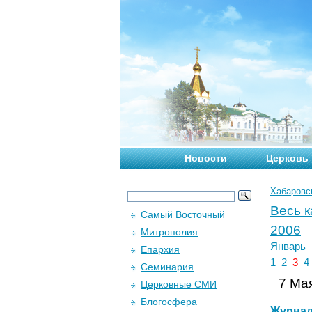
Новости
Церковь
Хабаровс
Весь 
Самый Восточный
2006
Митрополия
Январь
Епархия
1
2
3
4
Семинария
7 Мая
Церковные СМИ
Блогосфера
Журна