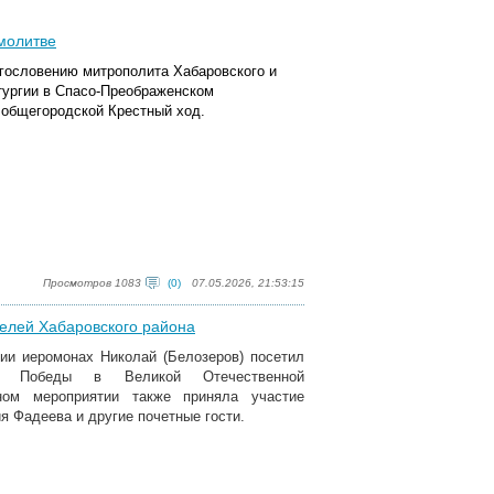
молитве
лагословению митрополита Хабаровского и
тургии в Спасо-Преображенском
 общегородской Крестный ход.
Просмотров 1083
(0)
07.05.2026, 21:53:15
телей Хабаровского района
хии иеромонах Николай (Белозеров) посетил
я Победы в Великой Отечественной
ном мероприятии также приняла участие
я Фадеева и другие почетные гости.