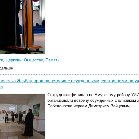
ти
,
Церковь
,
Общество
,
Память
 дальше
поселка Эльбан прошла встреча с осужденными, состоящими на уч
ии
Сотрудники филиала по Амурскому району УИ
организовали встречу осуждённых с клириком х
Победоносца иереем Димитрием Зайцевым.