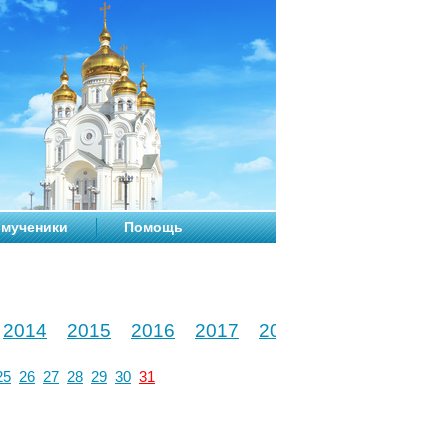
мученики
Помощь
2014
2015
2016
2017
2018
2019
2020
25
26
27
28
29
30
31