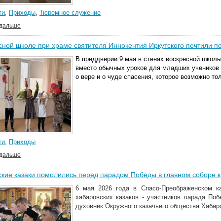
ти
,
Приходы
,
Тюремное служение
 дальше
сной школе при храме святителя Иннокентия Иркутского почтили по
В преддверии 9 мая в стенах воскресной школы
вместо обычных уроков для младших учеников 
о вере и о чуде спасения, которое возможно то
ти
,
Приходы
 дальше
кие казаки помолились перед парадом Победы в главном соборе 
6 мая 2026 года в Спасо-Преображенском 
хабаровских казаков - участников парада По
духовник Окружного казачьего общества Хабаро