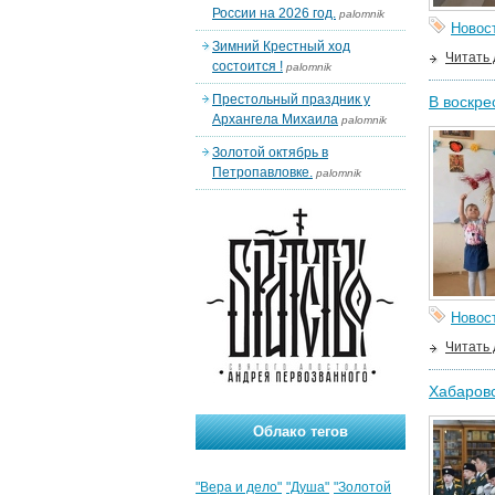
России на 2026 год.
palomnik
Новос
Зимний Крестный ход
Читать
состоится !
palomnik
Престольный праздник у
В воскре
Архангела Михаила
palomnik
Золотой октябрь в
Петропавловке.
palomnik
Новос
Читать
Хабаровс
Облако тегов
"Вера и дело"
"Душа"
"Золотой