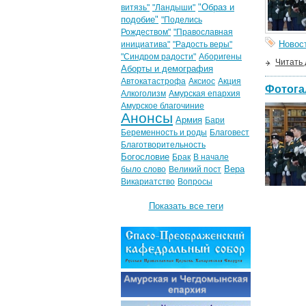
"Образ и
витязь"
"Ландыши"
подобие"
"Поделись
Рождеством"
"Православная
Новос
инициатива"
"Радость веры"
"Синдром радости"
Аборигены
Читать
Аборты и демография
Автокатастрофа
Аксиос
Акция
Фотога
Алкоголизм
Амурская епархия
Амурское благочиние
Анонсы
Армия
Бари
Беременность и роды
Благовест
Благотворительность
Богословие
Брак
В начале
Вера
было слово
Великий пост
Викариатство
Вопросы
Показать все теги