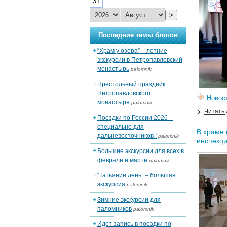
31
>
Последние темы блогов
“Храм у озера” – летние
экскурсии в Петропавловский
монастырь
palomnik
Престольный праздник
Петропавловского
Новос
монастыря
palomnik
Читать
Поездки по России 2026 –
специально для
В храме 
дальневосточников !
palomnik
инспекц
Большие экскурсии для всех в
феврале и марте
palomnik
“Татьянин день” – большая
экскурсия
palomnik
Зимние экскурсии для
паломников
palomnik
Идет запись в поездки по