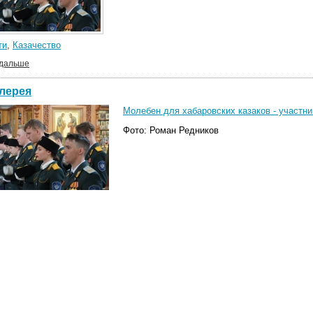
ти
,
Казачество
 дальше
лерея
Молебен для хабаровских казаков - участни
Фото: Роман Редников