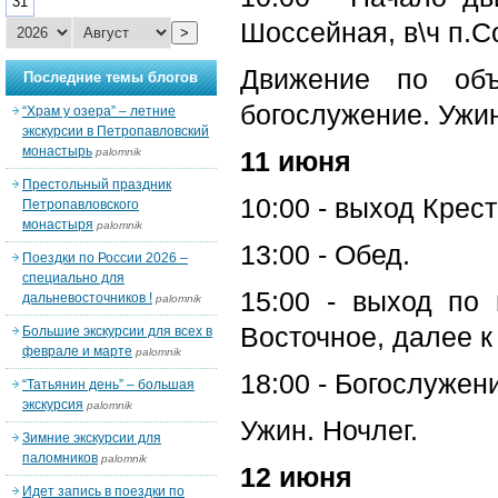
31
Шоссейная, в\ч п.С
>
Движение по объ
Последние темы блогов
богослужение. Ужин
“Храм у озера” – летние
экскурсии в Петропавловский
монастырь
palomnik
11 июня
Престольный праздник
10:00 - выход Крест
Петропавловского
монастыря
palomnik
13:00 - Обед.
Поездки по России 2026 –
специально для
15:00 - выход по 
дальневосточников !
palomnik
Восточное, далее к
Большие экскурсии для всех в
феврале и марте
palomnik
18:00 - Богослужен
“Татьянин день” – большая
экскурсия
palomnik
Ужин. Ночлег.
Зимние экскурсии для
паломников
palomnik
12 июня
Идет запись в поездки по