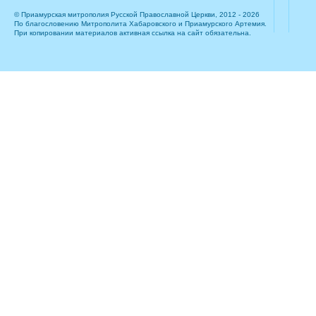
© Приамурская митрополия Русской Православной Церкви, 2012 - 2026
По благословению Митрополита Хабаровского и Приамурского Артемия.
При копировании материалов активная ссылка на сайт обязательна.