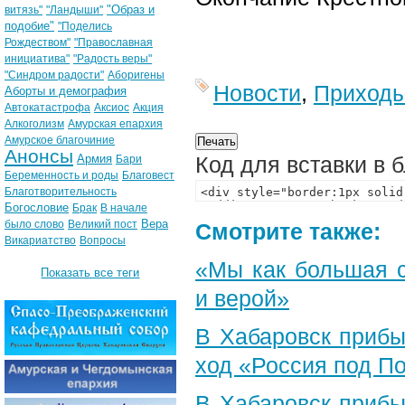
"Образ и
витязь"
"Ландыши"
подобие"
"Поделись
Рождеством"
"Православная
инициатива"
"Радость веры"
"Синдром радости"
Аборигены
Новости
,
Приход
Аборты и демография
Автокатастрофа
Аксиос
Акция
Алкоголизм
Амурская епархия
Амурское благочиние
Анонсы
Армия
Код для вставки в 
Бари
Беременность и роды
Благовест
Благотворительность
Богословие
Брак
В начале
Вера
было слово
Великий пост
Смотрите также:
Викариатство
Вопросы
«Мы как большая 
Показать все теги
и верой»
В Хабаровск прибы
ход «Россия под П
В Хабаровск прибы