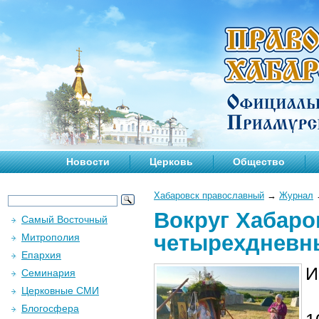
Новости
Церковь
Общество
Хабаровск православный
→
Журнал
Вокруг Хабаро
Самый Восточный
четырехдневн
Митрополия
Епархия
И
Семинария
Церковные СМИ
Блогосфера