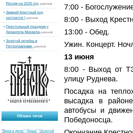
России на 2026 год.
palomnik
7:00 - Богослужение
Зимний Крестный ход
8:00 - Выход Крест
состоится !
palomnik
Престольный праздник у
13:00 - Обед.
Архангела Михаила
palomnik
Золотой октябрь в
Ужин. Концерт. Ноч
Петропавловке.
palomnik
13 июня
8:00 - Выход от 
улицу Руднева.
Посадка на тепло
высадка в район
автобусы и движен
Облако тегов
Победоносца.
Окончание Крестног
"Вера и дело"
"Душа"
"Золотой