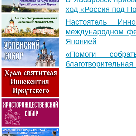
ход «Россия под П
Настоятель Инн
международном фе
Японией
«Помоги собра
благотворительная