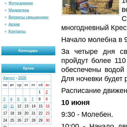
1
Фотогалерея
в
Медиатека
Вопросы священнику
Архив
многодневный Крес
Контакты
Начало молебна в 9
За четыре дня с
Календарь
пройдут более 110
обеспечены водой
Архив
Для ночевки будет 
Август
-
2026
пн
вт
ср
чт
пт
сб
вс
Расписание движени
1
2
3
4
5
6
7
8
9
10 июня
10
11
12
13
14
15
16
9:30 - Молебен.
17
18
19
20
21
22
23
24
25
26
27
28
29
30
10:00 - Начало д