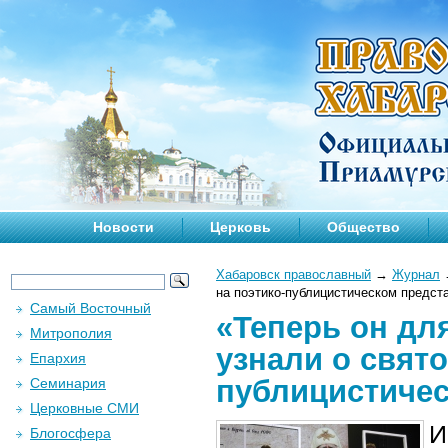
Новости
Церковь
Общество
Хабаровск православный
→
Журнал
на поэтико-публицистическом предст
Самый Восточный
«Теперь он дл
Митрополия
узнали о свят
Епархия
публицистиче
Семинария
Церковные СМИ
И
Блогосфера