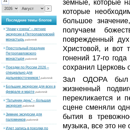
земные, которые н
31
>
которые необходи
большое значение
Последние темы блогов
получаем божест
“Храм у озера” – летние
экскурсии в Петропавловский
поврежденный ду
монастырь
palomnik
Христовой, и вот 
Престольный праздник
Петропавловского
гонений 17-го года
монастыря
palomnik
сохранил Церковь о
Поездки по России 2026 –
специально для
Зал ОДОРА был 
дальневосточников !
palomnik
Большие экскурсии для всех в
жизненный подви
феврале и марте
palomnik
перекликается и п
“Татьянин день” – большая
сцене сменяли одн
экскурсия
palomnik
Зимние экскурсии для
бытия в тревожно
паломников
palomnik
музыка, все это не
Идет запись в поездки по