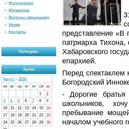
Фотогалерея
Медиатека
3
Вопросы священнику
с
Архив
представление «В г
Контакты
патриарха Тихона, 
Хабаровского госуд
Календарь
епархией.
Архив
Перед спектаклем 
Август
-
2026
Богородский Иннок
пн
вт
ср
чт
пт
сб
вс
- Дорогие братья
1
2
3
4
5
6
7
8
9
школьников, хоч
10
11
12
13
14
15
16
пребывание мощей
17
18
19
20
21
22
23
началом учебного г
24
25
26
27
28
29
30