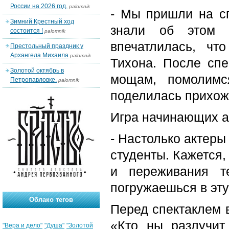
России на 2026 год.
palomnik
- Мы пришли на сп
Зимний Крестный ход
знали об этом 
состоится !
palomnik
впечатлилась, чт
Престольный праздник у
Архангела Михаила
palomnik
Тихона. После сп
Золотой октябрь в
мощам, помолимс
Петропавловке.
palomnik
поделилась прихож
Игра начинающих а
- Настолько актеры 
студенты. Кажется,
и переживания т
погружаешься в эту
Облако тегов
Перед спектаклем 
«Кто ны разлучит
"Вера и дело"
"Душа"
"Золотой