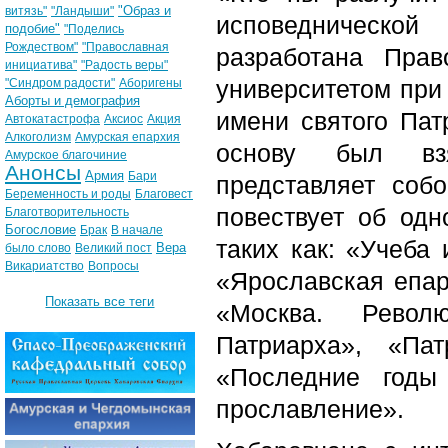
"Образ и
витязь"
"Ландыши"
исповедническо
подобие"
"Поделись
Рождеством"
"Православная
разработана Прав
инициатива"
"Радость веры"
университетом при
"Синдром радости"
Аборигены
Аборты и демография
имени святого Пат
Автокатастрофа
Аксиос
Акция
Алкоголизм
Амурская епархия
основу был взя
Амурское благочиние
Анонсы
Армия
Бари
представляет соб
Беременность и роды
Благовест
повествует об одн
Благотворительность
Богословие
Брак
В начале
таких как: «Учеба
Вера
было слово
Великий пост
Викариатство
Вопросы
«Ярославская епар
Показать все теги
«Москва. Револ
Патриарха», «Па
«Последние годы
прославление».