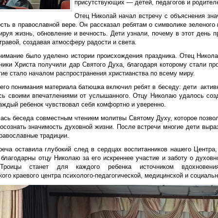
присутствующих — детей, педагогов и родител
Отец Николай начал встречу с объяснения зна
сть в православной вере. Он рассказал ребятам о символике зеленого 
ируя жизнь, обновление и вечность. Дети узнали, почему в этот день 
травой, создавая атмосферу радости и света.
нимание было уделено истории происхождения праздника. Отец Никола
еники Христа получили дар Святого Духа, благодаря которому стали пр
тие стало началом распространения христианства по всему миру.
его понимания материала батюшка включил ребят в беседу: дети активн
сь своими впечатлениями от услышанного. Отцу Николаю удалось соз
каждый ребенок чувствовал себя комфортно и уверенно.
ась беседа совместным чтением молитвы Святому Духу, которое позвол
 осознать значимость духовной жизни. После встречи многие дети выр
православные традиции.
треча оставила глубокий след в сердцах воспитанников нашего Центра,
 благодарны отцу Николаю за его искреннее участие и заботу о духовн
Троицы станет для каждого ребенка источником вдохновени
ого краевого центра психолого-педагогической, медицинской и социаль