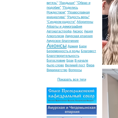
"Образ и
витязь"
"Ландыши"
подобие"
"Поделись
Рождеством"
"Православная
инициатива"
"Радость веры"
"Синдром радости"
Аборигены
Аборты и демография
Автокатастрофа
Аксиос
Акция
Алкоголизм
Амурская епархия
Амурское благочиние
Анонсы
Армия
Бари
Беременность и роды
Благовест
Благотворительность
Богословие
Брак
В начале
Вера
было слово
Великий пост
Викариатство
Вопросы
Показать все теги