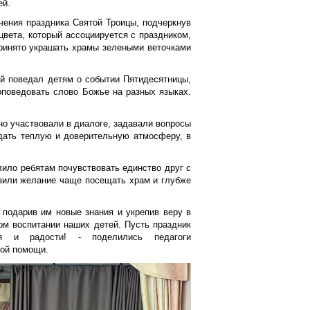
ей.
чения праздника Святой Троицы, подчеркнув
цвета, который ассоциируется с праздником,
принято украшать храмы зелеными веточками
й поведал детям о событии Пятидесятницы,
оповедовать слово Божье на разных языках.
о участвовали в диалоге, задавали вопросы
дать теплую и доверительную атмосферу, в
ило ребятам почувствовать единство друг с
азили желание чаще посещать храм и глубже
 подарив им новые знания и укрепив веру в
ом воспитании наших детей. Пусть праздник
я и радости! - поделились педагоги
ной помощи.