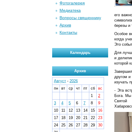
Фотогалерея
Медиатека
его важно
Вопросы священнику
символиз
Архив
березы и 
Контакты
Особое в
когда уч
Это собы
Календарь
Для лучш
и делили
которой 
Архив
Завершил
другом и
Август
-
2026
изучать 
пн
вт
ср
чт
пт
сб
вс
- Эта вс
1
2
Бога. Мы
Святой 
3
4
5
6
7
8
9
Хабаровск
10
11
12
13
14
15
16
17
18
19
20
21
22
23
24
25
26
27
28
29
30