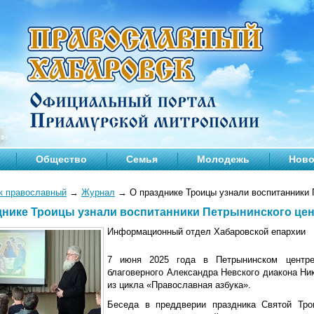
Общество
Семья
Молодежь
Ново
к православный
→
Журнал
→
О празднике Троицы узнали воспитанники 
днике Троицы узнали воспитанники Петрынинского це
Информационный отдел Хабаровской епархии
7 июня 2025 года в Петрынинском центре
благоверного Александра Невского диакона Ни
из цикла «Православная азбука».
Беседа в преддверии праздника Святой Тр