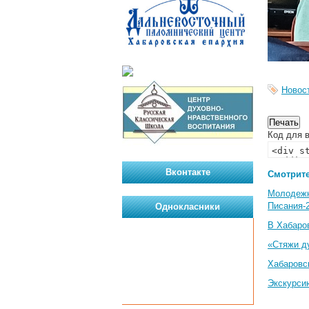
Новос
Код для в
Вконтакте
Смотрите
Молодеж
Писания-
Однокласники
В Хабаро
«Стяжи д
Хабаровс
Экскурси