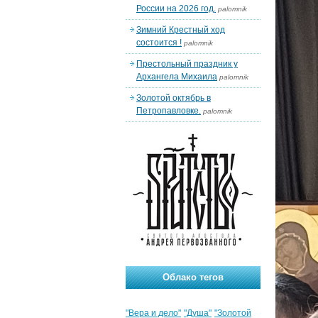
России на 2026 год.
palomnik
Зимний Крестный ход
состоится !
palomnik
Престольный праздник у
Архангела Михаила
palomnik
Золотой октябрь в
Петропавловке.
palomnik
Облако тегов
"Вера и дело"
"Душа"
"Золотой