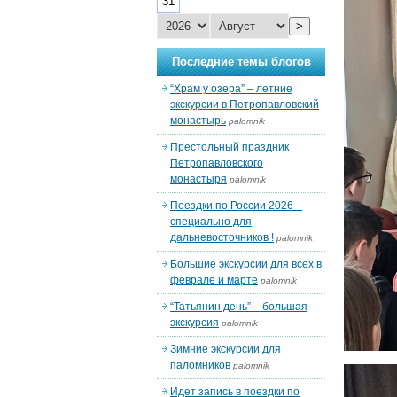
31
>
Последние темы блогов
“Храм у озера” – летние
экскурсии в Петропавловский
монастырь
palomnik
Престольный праздник
Петропавловского
монастыря
palomnik
Поездки по России 2026 –
специально для
дальневосточников !
palomnik
Большие экскурсии для всех в
феврале и марте
palomnik
“Татьянин день” – большая
экскурсия
palomnik
Зимние экскурсии для
паломников
palomnik
Идет запись в поездки по