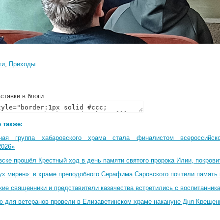
ти
,
Приходы
ставки в блоги
 также:
ная группа хабаровского храма стала финалистом всероссийско
2026»
вске прошёл Крестный ход в день памяти святого пророка Илии, покрови
ух мирен»: в храме преподобного Серафима Саровского почтили память 
кие священники и представители казачества встретились с воспитанник
ю для ветеранов провели в Елизаветинском храме накануне Дня Крещен