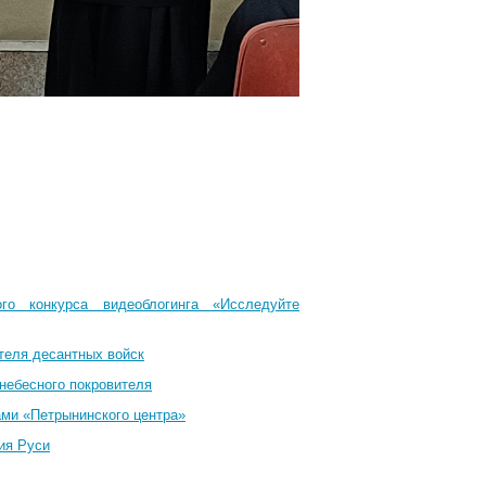
го конкурса видеоблогинга «Исследуйте
теля десантных войск
небесного покровителя
ами «Петрынинского центра»
ия Руси