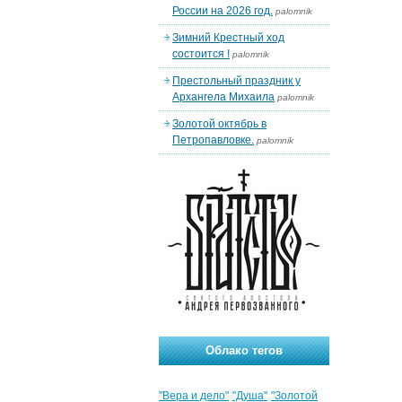
России на 2026 год.
palomnik
Зимний Крестный ход
состоится !
palomnik
Престольный праздник у
Архангела Михаила
palomnik
Золотой октябрь в
Петропавловке.
palomnik
Облако тегов
"Вера и дело"
"Душа"
"Золотой