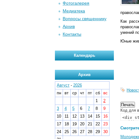
Фотогалерея
Медиатека
правосла
Вопросы священнику
Как расс
Архив
правосла
умений по
Контакты
Юные жив
Календарь
Архив
Август
-
2026
Новос
пн
вт
ср
чт
пт
сб
вс
1
2
3
4
5
6
7
8
9
Код для в
10
11
12
13
14
15
16
17
18
19
20
21
22
23
Смотрите
24
25
26
27
28
29
30
Молодеж