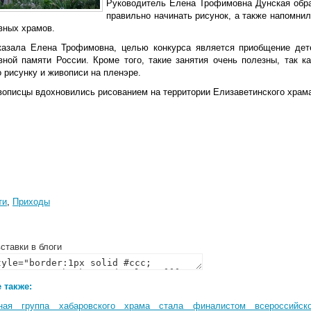
Руководитель Елена Трофимовна Дунская обра
правильно начинать рисунок, а также напомнил
вных храмов.
казала Елена Трофимовна, целью конкурса является приобщение дете
вной памяти России. Кроме того, такие занятия очень полезны, так 
 рисунку и живописи на пленэре.
описцы вдохновились рисованием на территории Елизаветинского храма
ти
,
Приходы
ставки в блоги
 также:
ная группа хабаровского храма стала финалистом всероссийско