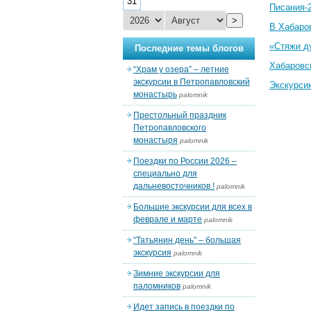
31
Писания-
>
В Хабаро
«Стяжи д
Последние темы блогов
Хабаровс
“Храм у озера” – летние
экскурсии в Петропавловский
Экскурси
монастырь
palomnik
Престольный праздник
Петропавловского
монастыря
palomnik
Поездки по России 2026 –
специально для
дальневосточников !
palomnik
Большие экскурсии для всех в
феврале и марте
palomnik
“Татьянин день” – большая
экскурсия
palomnik
Зимние экскурсии для
паломников
palomnik
Идет запись в поездки по