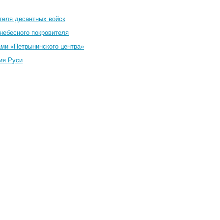
теля десантных войск
небесного покровителя
ами «Петрынинского центра»
ия Руси