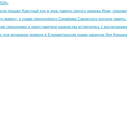
2026»
вске прошёл Крестный ход в день памяти святого пророка Илии, покрови
ух мирен»: в храме преподобного Серафима Саровского почтили память 
кие священники и представители казачества встретились с воспитанник
ю для ветеранов провели в Елизаветинском храме накануне Дня Крещен