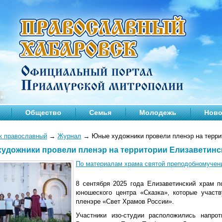
Общество
Семья
Молодежь
Ново
к православный
→
Журнал
→
Юные художники провели пленэр на терри
удожники провели пленэр на территории Елизаветинс
По материалам храма святой преподобномучен
8 сентября 2025 года Елизаветинский храм п
юношеского центра «Сказка», которые участ
пленэре «Свет Храмов России».
Участники изо-студии расположились напро