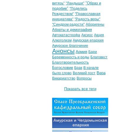
"Образ и
витязь"
"Ландыши"
подобие"
"Поделись
Рождеством"
"Православная
инициатива"
"Радость веры"
"Синдром радости"
Аборигены
Аборты и демография
Автокатастрофа
Аксиос
Акция
Алкоголизм
Амурская епархия
Амурское благочиние
Анонсы
Армия
Бари
Беременность и роды
Благовест
Благотворительность
Богословие
Брак
В начале
Вера
было слово
Великий пост
Викариатство
Вопросы
Показать все теги